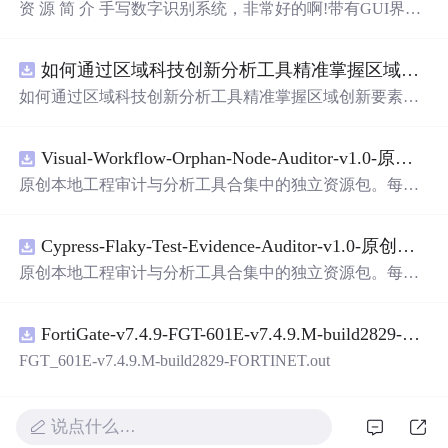
资 源 简 介 手写数字识别系统，非常好的啊!带有GUI界
面，使用方便! 详 情 说 明 用这个手写数字识别系统，你可
以轻松地识别手写数字。这个系统不仅功能强大，而且还
如何通过区域科技创新分析工具精准掌握区域创新要素分布与产业链融合现状？.docx
带有直观的图形用户界面（GUI），非常容易使用。你只
需要将手写数字输入系统，它将立即给出准确的识别结
如何通过区域科技创新分析工具精准掌握区域创新要素分
果。这个系统可以在各种场景中使用，无论是学校、工作
布与产业链融合现状？
还是日常生活，都能为你提供快速和准确的识别服务。它
是一个非常方便和实用的工具，你一定会喜欢它的！
Visual-Workflow-Orphan-Node-Auditor-v1.0-原创源码与文档.zip
原创本地工程审计与分析工具合集中的独立资源包。每个
ZIP包含完整源码、3项自动化测试、可复现合成示例、离
线HTML、JSON与SVG报告、1080×720真实运行效果图、
Cypress-Flaky-Test-Evidence-Auditor-v1.0-原创源码与文档.zip
README、运行说明、功能清单、MIT License及原创与授
权声明。解压后进入project目录，执行npm test验证算法，
原创本地工程审计与分析工具合集中的独立资源包。每个
执行npm run report生成报告，也可通过本地静态服务器打
ZIP包含完整源码、3项自动化测试、可复现合成示例、离
开网页。运行时零第三方依赖，不包含热点产品或开源项
线HTML、JSON与SVG报告、1080×720真实运行效果图、
目源码、Logo、官方截图、论文、生产日志或其他受限素
FortiGate-v7.4.9-FGT-601E-v7.4.9.M-build2829-FORTINET.out
README、运行说明、功能清单、MIT License及原创与授
材。适合前端开发、AI应用工程、测试审计和课程实践。
权声明。解压后进入project目录，执行npm test验证算法，
FGT_601E-v7.4.9.M-build2829-FORTINET.out
执行npm run report生成报告，也可通过本地静态服务器打
开网页。运行时零第三方依赖，不包含热点产品或开源项
目源码、Logo、官方截图、论文、生产日志或其他受限素
说点什么…
材。适合前端开发、AI应用工程、测试审计和课程实践。