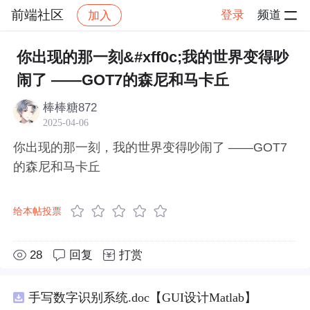
前端社区
登录
频道
加入
帖子详情
社区
前端社区
感慨
你出现的那一刻&#xff0c;我的世界变得吵
闹了 ——GOT7的森尼和马卡丘
棒棒糖872
2025-04-06
你出现的那一刻，我的世界变得吵闹了 ——GOT7
的森尼和马卡丘
给本帖投票
28
回复
打赏
手写数字识别系统.doc【GUI设计Matlab】