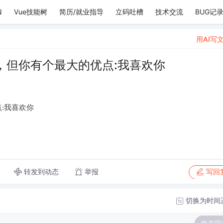
N
Vue技能树
简历/就业指导
立码吐槽
技术交流
BUG记
用AI写
，但你有个最大的优点:我喜欢你
:我喜欢你
转发到动态
举报
写回
切换为时间