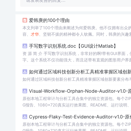
请发表友善的回复…
爱韩庚的100个理由
本文列举了100个理由来阐述为何爱韩庚。他不仅拥有出众
容、
才华
、坚韧不拔的精神都令人钦佩。同时，韩庚的兴趣
手写数字识别系统.doc【GUI设计Matlab】
资 源 简 介 手写数字识别系统，非常好的啊!带有GUI界面
字。这个系统不仅功能强大，而且还带有直观的图形用户界面
的识别结果。这个系统可以在各种场景中使用，无论是学校
如何通过区域科技创新分析工具精准掌握区域创新要
便和实用的工具，你一定会
喜欢
它的！
如何通过区域科技创新分析工具精准掌握区域创新要素分布
Visual-Workflow-Orphan-Node-Auditor-v1
原创本地工程审计与分析工具合集中的独立资源包。每个ZIP
G报告、1080×720真实运行效果图、README、运行说明、功
m test验证算法，执行npm run report生成报
Cypress-Flaky-Test-Evidence-Auditor-v1
源码、Logo、官方截图、论文、生产日志或其他受限素材
原创本地工程审计与分析工具合集中的独立资源包。每个ZIP
G报告、1080×720真实运行效果图、README、运行说明、功