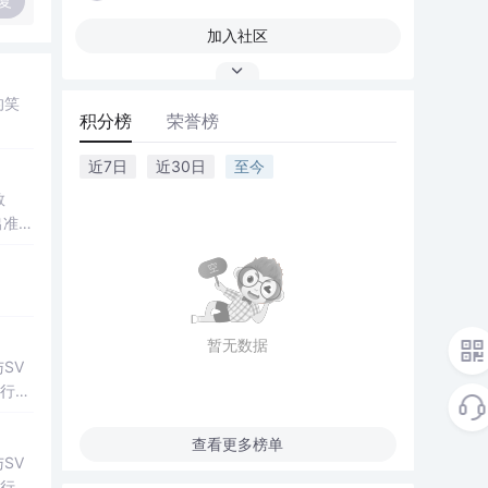
复
加入社区
的笑
积分榜
荣誉榜
近7日
近30日
至今
数
出准确
常方
暂无数据
SV
行np
项目
查看更多榜单
SV
行np