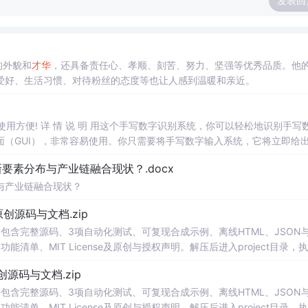
发表回
的外貌和
才华
，还具备责任心、孝顺、刻苦、努力、坚强等优秀品质。他
爱好、生活习惯、对待粉丝的态度等也让人感到温暖和亲近。
，使用方便! 详 情 说 明 用这个手写数字识别系统，你可以轻松地识别手写
（GUI），非常容易使用。你只需要将手写数字输入系统，它将立即给
、工作还是日常生活，都能为你提供快速和准确的识别服务。它是一个非
素分布与产业链融合现状？.docx
与产业链融合现状？
.0-原创源码与文档.zip
包含完整源码、3项自动化测试、可复现合成示例、离线HTML、JSON与
能清单、MIT License及原创与授权声明。解压后进入project目录，执
告，也可通过本地静态服务器打开网页。运行时零第三方依赖，不包含热点产品或开源
.0-原创源码与文档.zip
。适合前端开发、AI应用工程、测试审计和课程实践。
包含完整源码、3项自动化测试、可复现合成示例、离线HTML、JSON与
能清单、MIT License及原创与授权声明。解压后进入project目录，执