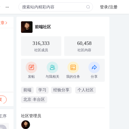
...
录
登录/注册
文章
前端社区
316,333
60,458
社区成员
社区内容
发帖
与我相关
我的任务
分享
前端
学习
经验分享
个人社区
复
北京·丰台区
社区管理员
正序