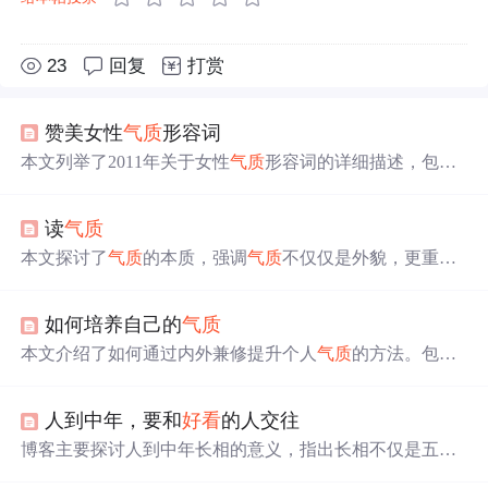
23
回复
打赏
赞美女性
气质
形容词
本文列举了2011年关于女性
气质
形容词的详细描述，包括
苗条身材、贤惠、性感、妩媚、娇柔等词汇，旨在突出女
性的美丽与魅力。
读
气质
本文探讨了
气质
的本质，强调
气质
不仅仅是外貌，更重要
的是个人的学识、修养和独立思考能力。文章通过多个观
点阐述了如何培养内在
气质
，包括自我提升、独立自主、
如何培养自己的
气质
积极心态等方面。
本文介绍了如何通过内外兼修提升个人
气质
的方法。包括
内在修养的提升、外在形象的塑造以及日常行为习惯的改
善等方面。强调了自信、真诚和善良对于展现个人魅力的
人到中年，要和
好看
的人交往
重要性。
博客主要探讨人到中年长相的意义，指出长相不仅是五
官，还反映性格、才情、福气和生活状态。暴躁易怒、温