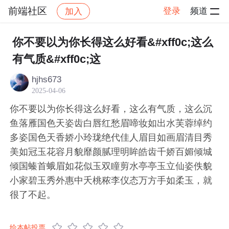
前端社区
登录
频道
加入
帖子详情
社区
前端社区
感慨
你不要以为你长得这么好看&#xff0c;这么
有气质&#xff0c;这
hjhs673
2025-04-06
你不要以为你长得这么好看，这么有气质，这么沉
鱼落雁国色天姿齿白唇红愁眉啼妆如出水芙蓉绰约
多姿国色天香娇小玲珑绝代佳人眉目如画眉清目秀
美如冠玉花容月貌靡颜腻理明眸皓齿千娇百媚倾城
倾国螓首蛾眉如花似玉双瞳剪水亭亭玉立仙姿佚貌
小家碧玉秀外惠中夭桃秾李仪态万方手如柔玉，就
很了不起。
给本帖投票