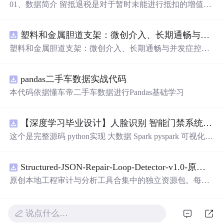
01、数据简介 留抵退税是对于暂时未能进行抵扣的增值
税，但将来可以抵扣的“进项”增值税进行提前退还。这种
情况通常出现在进项税额大于销项税额时，即形成了留抵
塑料和金属胆道支架：微创介入、长期通畅与并发症控制驱动全球市场增长.docx
税额。简单来说，就是企业现在还不能抵扣的增值税，可
以予以提前全额退还。 留抵退税是一项重要的税收政策优
塑料和金属胆道支架：微创介入、长期通畅与并发症控制
惠措施，旨在减轻企业税收负担、促进经济发展。企业应
驱动全球市场增长
充分了解并合理利用这一政策优惠措施。 数据名称：留抵
退税相关数据 数据年份：2013-2021年 02、相关数据 证券
pandas二手车数据实战代码
代码、证券简称、会计期间、上市日期、行业代码、行业
本代码依据懂车帝二手车数据进行Pandas基础学习
名称、post、treat、treat*post。
【深度学习毕业设计】人脸识别 智能门禁系统(深度学习+OpenCV DNN+FastAPI+Vue3) 源码+论文 完整版
这个是完整源码 python实现 大数据 Spark pyspark 可视化大
屏+Kafka+FastAPI+Vue3 【深度学习毕业设计】人脸识别
智能门禁系统(深度学习+OpenCV DNN+FastAPI+Vue3) 源
Structured-JSON-Repair-Loop-Detector-v1.0-原创源码与文档.zip
码+论文 完整版 数据库Mysql 出入控制是安防体系中的基
础环节。长期以来，IC 卡、密码键盘和门禁钥匙在企事业
原创本地工程审计与分析工具合集中的独立资源包。每个
单位中广泛使用，但存在卡片易丢失、密码易泄露、冒用
ZIP包含完整源码、3项自动化测试、可复现合成示例、离
难追溯等问题。尤其在人员流动性较高的园区与写字楼场
线HTML、JSON与SVG报告、1080×720真实运行效果图、
景中，卡片补办成本高，权限变更往往滞后，管理方难以
README、运行说明、功能清单、MIT License及原创与授
说点什么…
及时掌握“谁在何时从何处进出”的完整信息。近年来，深
权声明。解压后进入project目录，执行npm test验证算法，