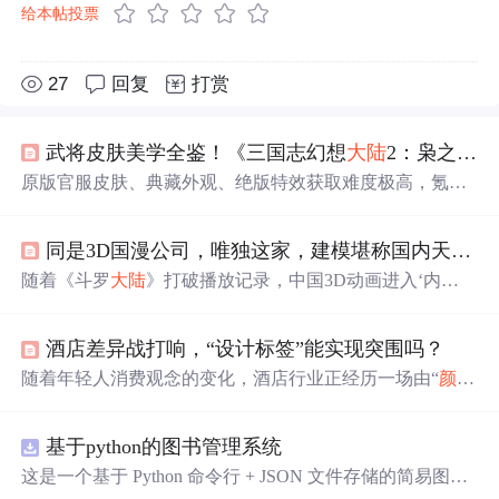
给本帖投票
27
回复
打赏
武将皮肤美学全鉴！《三国志幻想
大陆
2：枭之歌1折版》高
原版官服皮肤、典藏外观、绝版特效获取难度极高，氪金
成本昂贵，普通玩家难以集齐。
同是3D国漫公司，唯独这家，建模堪称国内天花板？
随着《斗罗
大陆
》打破播放记录，中国3D动画进入‘内
卷’期。玄机科技凭借《斗罗
大陆
》等作品，以其出色的建
模水平和对角色美的独特探索成为行业
标杆
。原力动画以
酒店差异战打响，“设计标签”能实现突围吗？
写实风格紧随其后，而幻维动画则因《斗破苍穹》表现一
般位列第三。,
随着年轻人消费观念的变化，酒店行业正经历一场由“
颜值
”引领的转型升级。面对同质化竞争，酒店开始注重产品设
计，打造高
颜值
的酒店空间以吸引年轻消费者。尚美生活
基于python的图书管理系统
集团等品牌通过与大英博物馆、腾讯游戏等合作，推出个
性化、特色化的酒店产品，提升用户体验，以此构建品牌
这是一个基于 Python 命令行 + JSON 文件存储的简易图书
差异化竞争力。此外，强化供应链能力也是支撑产品与设