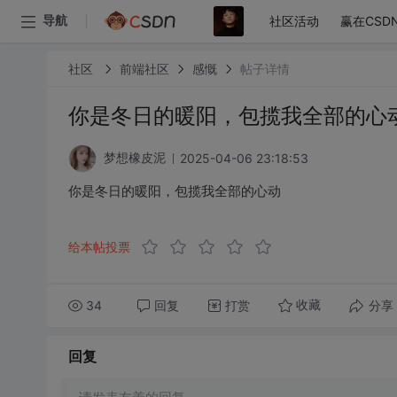
社区活动
赢在CSD
导航
社区
前端社区
感慨
帖子详情
你是冬日的暖阳，包揽我全部的心
2025-04-06 23:18:53
梦想橡皮泥
你是冬日的暖阳，包揽我全部的心动
给本帖投票
34
回复
打赏
分享
收藏
回复