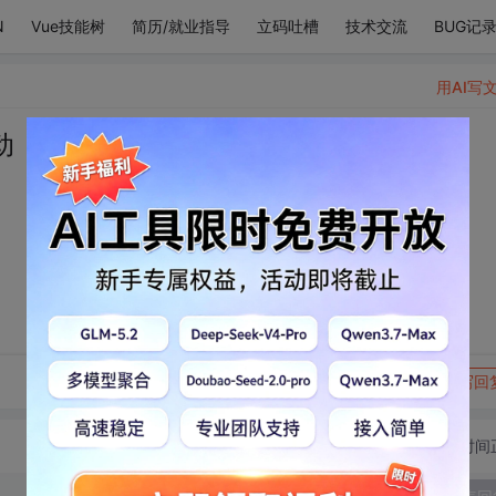
N
Vue技能树
简历/就业指导
立码吐槽
技术交流
BUG记
用AI写
动
转发到动态
举报
写回
切换为时间