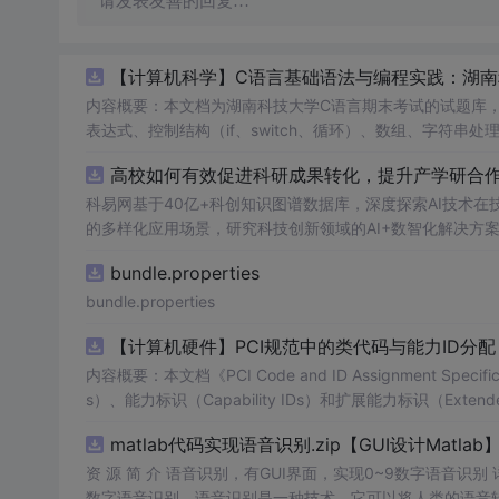
请发表友善的回复…
【计算机科学】C语言基础语法与编程实践：湖
内容概要：本文档为湖南科技大学C语言期末考试的试题库
表达式、控制结构（if、switch、循环）、数组、字符
正确答案，旨在帮助学生巩固C语言语法和程序逻辑理解，提升编程实践能力。; 适合人群：适用于高
高校如何有效促进科研成果转化，提升产学研合作效
程的学生，特别是准备期末考试或需要强化基础知识的初学者。; 使用场景及目标：①用于考前复习，检验对C语言核心概念的
②辅助教师出题或课堂教学练习；③通过反复练习提高编程思维与代码逻辑分析能力。; 阅
科易网基于40亿+科创知识图谱数据库，深度探索AI技术
重点关注易错题和涉及复杂逻辑控制的题目，理解每道题背
的多样化应用场景，研究科技创新领域的AI+数智化解决方
bundle.properties
bundle.properties
【计算机硬件】PCI规范中的类代码与能力ID分
内容概要：本文档《PCI Code and ID Assignment Specif
s）、能力标识（Capability IDs）和扩展能力标识（Exte
包括存储控制器、网络控制器、显示设备、输入设备等，并为每种设
matlab代码实现语音识别.zip【GUI设计Matlab
资 源 简 介 语音识别，有GUI界面，实现0~9数字语音识
数字语音识别。语音识别是一种技术，它可以将人类的语音