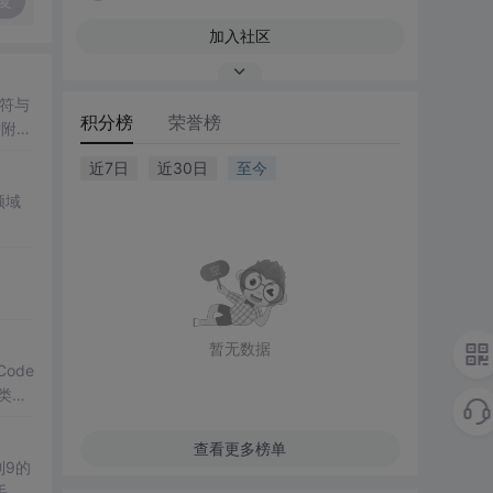
复
加入社区
符与
积分榜
荣誉榜
后附有
近7日
近30日
至今
领域
暂无数据
Code
分类，
查看更多榜单
到9的
手、