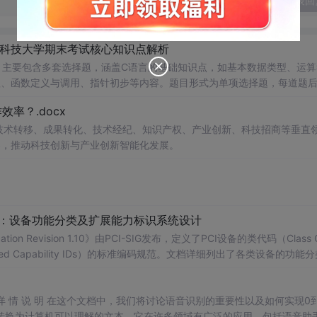
发表回
南科技大学期末考试核心知识点解析
，主要包含多套选择题，涵盖C语言的基础知识点，如基本数据类型、运算
串处理、函数定义与调用、指针初步等内容。题目形式为单项选择题，每道题
等院校计算机相关专业学习C语言课
率？.docx
掌握程度；
读建议：建议结合教材和上机实践进行练习，
在技术转移、成果转化、技术经纪、知识产权、产业创新、科技招商等垂直
后的程序执行流程，以达到真正掌握语言特性的目的。
案，推动科技创新与产业创新智能化发展。
配：设备功能分类及扩展能力标识系统设计
ication Revision 1.10》由PCI-SIG发布，定义了PCI设备的类代码（Class 
nded Capability IDs）的标准编码规范。文档详细列出了各类设备的功能
备类型分配唯一的Base Class、Sub-C
】
别 详 情 说 明 在这个文档中，我们将讨论语音识别的重要性以及如何实现0
转换为计算机可以理解的文本。它在许多领域有广泛的应用，包括语音助