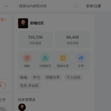
...
录
登录/注册
文章
前端社区
316,330
60,458
社区成员
社区内容
发帖
与我相关
我的任务
分享
前端
学习
经验分享
个人社区
复
北京·丰台区
社区管理员
正序