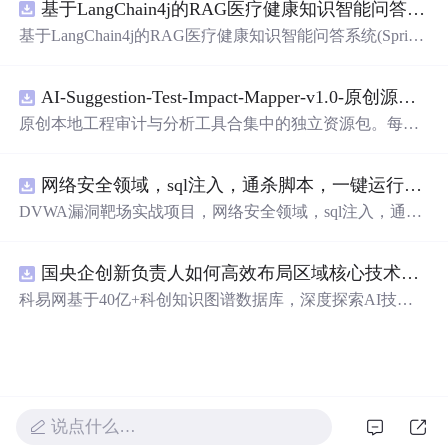
基于LangChain4j的RAG医疗健康知识智能问答系统(SpringBoot4+Vue3+Ollama)
基于LangChain4j的RAG医疗健康知识智能问答系统(Spring
Boot4+Vue3+Ollama)
AI-Suggestion-Test-Impact-Mapper-v1.0-原创源码与文档.zip
原创本地工程审计与分析工具合集中的独立资源包。每个
ZIP包含完整源码、3项自动化测试、可复现合成示例、离
线HTML、JSON与SVG报告、1080×720真实运行效果图、
网络安全领域，sql注入，通杀脚本，一键运行，ctf比赛工具
README、运行说明、功能清单、MIT License及原创与授
权声明。解压后进入project目录，执行npm test验证算法，
DVWA漏洞靶场实战项目，网络安全领域，sql注入，通杀
执行npm run report生成报告，也可通过本地静态服务器打
脚本，一键运行，ctf比赛工具
开网页。运行时零第三方依赖，不包含热点产品或开源项
目源码、Logo、官方截图、论文、生产日志或其他受限素
国央企创新负责人如何高效布局区域核心技术攻关方向？.docx
材。适合前端开发、AI应用工程、测试审计和课程实践。
科易网基于40亿+科创知识图谱数据库，深度探索AI技术
在技术转移、成果转化、技术经纪、知识产权、产业创
新、科技招商等垂直领域的多样化应用场景，研究科技创
新领域的AI+数智化解决方案，推动科技创新与产业创新
智能化发展。
说点什么…