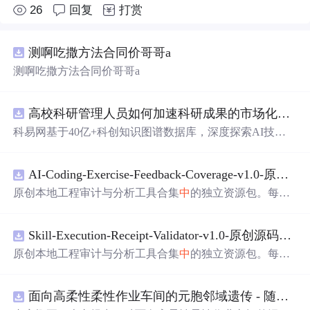
26
回复
打赏
测啊吃撒方法合同价哥哥a
测啊吃撒方法合同价哥哥a
高校科研管理人员如何加速科研成果的市场化转化？.docx
科易网基于40亿+科创知识图谱数据库，深度探索AI技术
在技术转移、成果转化、技术经纪、知识产权、产业创
新、科技招商等垂直领域的多样化应用场景，研究科技创
AI-Coding-Exercise-Feedback-Coverage-v1.0-原创源码与文档.zip
新领域的AI+数智化解决方案，推动科技创新与产业创新
智能化发展。
原创本地工程审计与分析工具合集
中
的独立资源包。每个
ZIP包含完整源码、3项自动化测试、可复现合成示例、离
线HTML、JSON与SVG报告、1080×720真实运行效果图、
Skill-Execution-Receipt-Validator-v1.0-原创源码与文档.zip
README、运行说明、功能清单、MIT License及原创与授
权声明。解压后进入project目录，执行npm test验证算法，
原创本地工程审计与分析工具合集
中
的独立资源包。每个
执行npm run report生成报告，也可通过本地静态服务器打
ZIP包含完整源码、3项自动化测试、可复现合成示例、离
开网页。运行时零第三方依赖，不包含热点产品或开源项
线HTML、JSON与SVG报告、1080×720真实运行效果图、
目源码、Logo、官方截图、论文、生产日志或其他受限素
面向高柔性柔性作业车间的元胞邻域遗传 - 随机重启爬山混合调度优化算法（Matlab代码实现）
README、运行说明、功能清单、MIT License及原创与授
材。适合前端开发、AI应用工程、测试审计和课程实践。