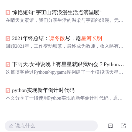
的美丽场景，利用turtle库创建出视觉效果。代码简洁易
懂，适合初学者。同时，文章还分享了与星空、月亮相关
惊艳短句“宇宙山河浪漫生活点滴温暖”
的诗意句子，增添艺术气息。
在晴天文案馆，我们分享生活的温柔与宇宙的浪漫。无论
是难过时的一块糖，还是睡前的原谅与醒来后的新生，都
让生活充满意义。
遇见
的天意，拥有的幸运，都是生活赐
2021年终总结：
凛冬散
尽，愿
星河
长明
予的礼物。
回顾2021年，工作变动频繁，最终成为教师，收入略有增
长但未达预期。家庭陪伴减少，健康目标未达成，财务投
资失利，个人学习与提升部分目标实现，阅读量和博客访
下雨天:女神说晚上有星星就跟我约会？Python带你绘制满天
问量有所提升。2022年的计划聚焦家庭、工作和个人成
长，期望在新的一年里实现更多目标。
这篇博客通过Python的pygame库创建了一个模拟满天星闪
烁并移动的效果，带领读者体验一场视觉上的星空盛宴。
代码中详细展示了如何设置窗口、绘制星星并实现它们的
python实现新年倒计时代码
动态移动，为编程爱好者提供了一次浪漫与技术的完美结
合。
本文分享了一段使用Python实现的新年倒计时代码，通过
实时计算距离指定春节日期的剩余时间，包括天数、小时
数、分钟数和秒数，展示了如何操作日期和时间。代码还
包含了节日祝福语，增添了节日气氛。
说点什么…