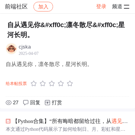
前端社区
登录
频道
加入
帖子详情
社区
前端社区
感慨
自从遇见你&#xff0c;凛冬散尽&#xff0c;星
河长明。
cjska
2025-04-07
自从遇见你，凛冬散尽，星河长明。
给本帖投票
27
回复
打赏
【Python合集】“所有晦暗都留给过往，从
遇见
你开
本文通过Python代码展示了如何绘制日、月、彩虹和星光