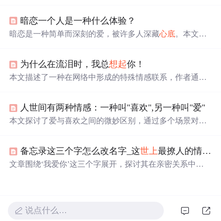
人与人之间爱情际遇的微妙。提及爱情如海市蜃楼，充满
意外，爱一个人很难。还指出应勇敢面对爱情，即便逝去
暗恋一个人是一种什么体验？
也无憾，要带着回忆向前走。
暗恋是一种简单而深刻的爱，被许多人深藏
心底
。本文收
集了一系列网友在暗恋过程中所做的“傻事”，展现了那份
纯真又矛盾的情感经历。
为什么在流泪时，我总
想起
你！
本文描述了一种在网络中形成的特殊情感联系，作者通过
文字表达了对远方朋友的思念与珍惜，强调了虽然未曾谋
面，但彼此之间的理解和默契使得这段友谊变得珍贵。
人世间有两种情感：一种叫"喜欢",另一种叫"爱"
本文探讨了爱与喜欢之间的微妙区别，通过多个场景对比
了两者在情感表达、行为表现及心理状态上的不同，帮助
读者更好地理解这两种情感。
备忘录这三个字怎么改名字_这
世上
最撩人的情话，原来是这三个字
文章围绕‘我爱你’这三个字展开，探讨其在亲密关系中的
情感分量与表达力量。作者通过异地恋真实经历，展现简
短话语如何承载深厚爱意，并强调真挚情感无需繁复修
饰。文中涉及情感表达、异地相处、即时通讯中的互动
（如微信消息、视频通话、表情符号）等信息技术支撑下
说点什么…
的现代亲密关系实践。