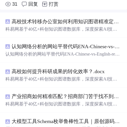
31
回复
打赏
高校技术转移办公室如何利用知识图谱精准定位产业需求与技术适配点？.docx
科易网基于40亿+科创知识图谱数据库，深度探索AI技术
在技术转移、成果转化、技术经纪、知识产权、产业创
新、科技招商等垂直领域的多样化应用场景，研究科技创
认知网络分析的网站平替代码ENA-Chinese-vs-English-reproducible.zip
新领域的AI+数智化解决方案，推动科技创新与产业创新
智能化发展。
认知网络分析的网站平替代码ENA-Chinese-vs-English-repro
ducible.zip
高校如何提升科研成果的转化效率？.docx
科易网基于40亿+科创知识图谱数据库，深度探索AI技术
在技术转移、成果转化、技术经纪、知识产权、产业创
新、科技招商等垂直领域的多样化应用场景，研究科技创
产业招商如何精准匹配？招商部门苦于找不到符合产业链补链强链方向的目标企业怎么办？.docx
新领域的AI+数智化解决方案，推动科技创新与产业创新
智能化发展。
科易网基于40亿+科创知识图谱数据库，深度探索AI技术
在技术转移、成果转化、技术经纪、知识产权、产业创
新、科技招商等垂直领域的多样化应用场景，研究科技创
大模型工具Schema枚举鲁棒性工具｜原创源码+测试+离线报告
新领域的AI+数智化解决方案，推动科技创新与产业创新