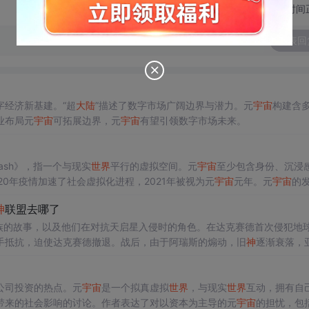
切换为时间
发表回
字经济新基建。“超
大陆
”描述了数字市场广阔边界与潜力。元
宇宙
构建含
业布局元
宇宙
可拓展边界，元
宇宙
有望引领数字市场未来。
 Crash》，指一个与现实
世界
平行的虚拟空间。元
宇宙
至少包含身份、沉浸
20年疫情加速了社会虚拟化进程，2021年被视为元
宇宙
元年。元
宇宙
的
本操纵、伦理制约等风险。
神
联盟去哪了
族的故事，以及他们在对抗天启星入侵时的角色。在达克赛德首次侵犯地
手抵抗，迫使达克赛德撤退。战后，由于阿瑞斯的煽动，旧
神
逐渐衰落，
底。
公司投资的热点。元
宇宙
是一个拟真虚拟
世界
，与现实
世界
互动，拥有自
带来的社会影响的讨论。作者表达了对以资本为主导的元
宇宙
的担忧，包