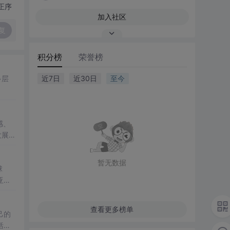
正序
加入社区
复
积分榜
荣誉榜
多层
近7日
近30日
至今
感、
发展路
暂无数据
球
亚马
查看更多榜单
己的
括资