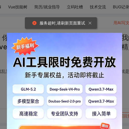
N
Vue技能树
简历/就业指导
立码吐槽
技术交流
BUG记
用AI写
服务超时,请刷新页面重试
陆 你就是国家 你就是扰乱我之后又来拯救我
ove 你就是天使 你就是上天派来拯救我的精
乱我之后又来拯救我的人，你就是神 你就是上帝 你就是love 你就
转发到动态
举报
写回