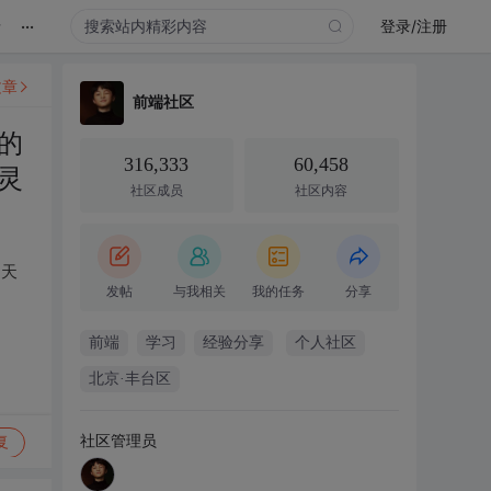
...
录
登录/注册
文章
前端社区
的
316,333
60,458
灵
社区成员
社区内容
是天
发帖
与我相关
我的任务
分享
前端
学习
经验分享
个人社区
北京·丰台区
社区管理员
复