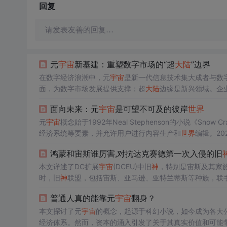
回复
请发表友善的回复…
元
宇宙
新基建：重塑数字市场的“超
大陆
”边界
在数字经济浪潮中，元
宇宙
是新一代信息技术集大成者与数
面，为数字市场发展提供支撑；超
大陆
边缘是新兴领域。企
面向未来：元
宇宙
是可望不可及的彼岸
世界
元
宇宙
概念始于1992年Neal Stephenson的小说《Snow
经济系统等要素，并允许用户进行内容生产和
世界
编辑。20
径分为渐进派、激进派、封闭派和开放式。但同时也面临资
鸿蒙和宙斯谁厉害,对抗达克赛德第一次入侵的旧
本文详述了DC扩展
宇宙
(DCEU)中旧
神
，特别是宙斯及其家
时，旧
神
联盟，包括宙斯、亚马逊、亚特兰蒂斯等种族，联
逊人建立了天堂岛，亚特兰蒂斯则因内部分裂和灾难沉入海
普通人真的能靠元
宇宙
翻身？
本文探讨了元
宇宙
的概念，起源于科幻小说，如今成为各大
经济体系。然而，资本的涌入引发了关于其真实价值和可能