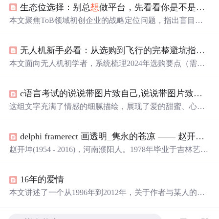
生态位选择：别总
想
做平台，先看看你是不是那个“块料”
本文聚焦ToB领域初创企业的战略定位问题，指出盲目追
逐平台化是典型误区，强调应依据自身资源禀赋锚定‘面-
线-点’价值链中的合适层级。核心主张为：小微团队须专
无人机新手必看：从选购到飞行的完整避坑指南（2024最新版）
注细分场景的极致交付，构建巨头不愿做、客户难替代的
利基壁垒；提出‘灵魂拷问三连’与‘生存策略卡’两大实操工
本文面向无人机初学者，系统梳理2024年选购要点（需求
具，帮助识别真实生态位，并揭示生态位本质是能力基因
定位、传感器尺寸、图传技术、避障与续航）、飞行前必
与市场空隙匹配的结果。
备合规流程（实名登记、禁飞区识别、设备检查）、基础
c语言考试的说说带图片致自己,说说带图片致自己励志2020
操控训练方法（悬停、平移、智能功能）、航拍运镜逻辑
及气象适应策略，并涵盖后期调色流程与电池/滤镜等关键
这组文字充满了情感的细腻描绘，展现了爱的甜蜜、心碎
维护知识，强调安全规范与实践导向。
与释怀的过程。从失恋的痛苦到自我疗愈的坚韧，每个句
子都触动人心，揭示了爱情中的无奈与成长。故事中的人
delphi framerect 画透明_隽永的苍凉 —— 赵开坤的人与画
物在面对失去时，选择了不同的方式来告别和治愈，有的
选择放下，有的选择怀念。这些情感的瞬间，如同雨后皱
赵开坤(1954 - 2016)，河南濮阳人。1978年毕业于吉林艺术
褶的衬衫，即使干涸，仍留下痕迹。
学院。曾为中国美术家协会会员、中国油画学会理事、吉
林省美术家协会副主席、中国国家画院油画院研究员、吉
16年的爱情
林艺术学院终身教授、吉林省高级专家。隽永的苍凉——
赵开坤的人与画文/孙建平在一次全国油画大展中，赵开坤
本文讲述了一个从1996年到2012年，关于作者与某人的十
的一幅关东林区的雪景作品让我流连忘返—厚厚 洁白的雪
年情感历程，从相识、相知到最终的分离。文章通过一系
地中，红顶的木屋和湛蓝的天空交相辉映，雪路中的车辙
列生活片段和重要事件，展现了两人之间的深厚情感和彼