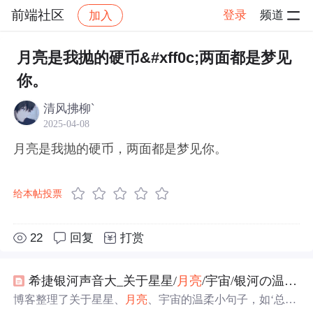
前端社区
登录
频道
加入
帖子详情
社区
前端社区
感慨
月亮是我抛的硬币&#xff0c;两面都是梦见
你。
清风拂柳`
2025-04-08
月亮是我抛的硬币，两面都是梦见你。
给本帖投票
22
回复
打赏
希捷银河声音大_关于星星/
月亮
/宇宙/银河の温柔小句子
博客整理了关于星星、
月亮
、宇宙的温柔小句子，如‘总有