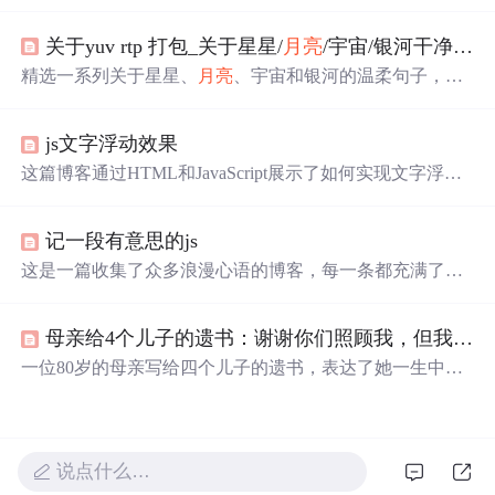
一天人间日落和星光我只陪着你看’等，展现了浪漫的氛
围，还提到若银河有声音的遐想，内容整理自网络。
关于yuv rtp 打包_关于星星/
月亮
/宇宙/银河干净句子
精选一系列关于星星、
月亮
、宇宙和银河的温柔句子，每
句都充满了文艺气息，触动人心。这里有星光与梦想，也
有深情与远方。
js文字浮动效果
这篇博客通过HTML和JavaScript展示了如何实现文字浮动
的效果。作者利用CSS设置元素的绝对定位，JavaScript则
用来随机生成文字的初始位置和透明度变化，营造出文字
记一段有意思的js
在页面上随机飘动的视觉效果。此外，文中还包含了对CS
S样式和JavaScript事件监听的运用，增加了互动性和趣味
这是一篇收集了众多浪漫心语的博客，每一条都充满了甜
性。
蜜和温情，表达了作者对某人的深深喜爱。从星辰大海到
日常生活，从诗词歌赋到甜蜜日常，字里行间透露出对你
母亲给4个儿子的遗书：谢谢你们照顾我，但我后悔生下你们
的独特情感，仿佛每个瞬间都因你而闪耀。这些话语如同
繁星，照亮了平凡的日子，让人感受到爱的力量和美好。
一位80岁的母亲写给四个儿子的遗书，表达了她一生中抚
养12个儿孙的艰辛与孤独，以及对晚年生活的无奈与渴
望。在生命的最后阶段，她感激孩子们的陪伴，但也透露
出深深的后悔。
说点什么…