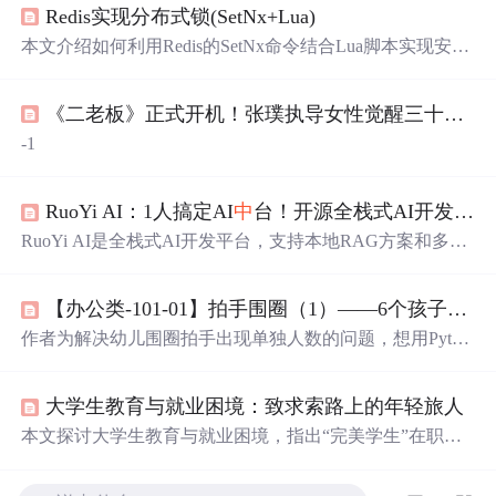
Redis实现分布式锁(SetNx+Lua)
本文介绍如何利用Redis的SetNx命令结合Lua脚本实现安全
的分布式锁，并通过具体示例展示了在高并发环境下如何
有效地控制资源访问，防止数据不一致。
《二老板》正式开机！张璞执导女性觉醒三十年史诗，破
-1
RuoYi AI：1人搞定AI
中
台！开源全栈式AI开发平台，快速集成大模型+RAG+支付等模块
RuoYi AI是全栈式AI开发平台，支持本地RAG方案和多模
型集成。它具有本地RAG方案、丰富模型集成、多媒体功
能、微信扩展、支付等功能。基于RuoYi框架，集成向量
【办公类-101-01】拍手围圈（1）——6个孩子（双数）围圈，两两拍手，求单独人数
库，保障数据隐私。适合企业和个人开发者快速搭建个性
化AI应用，文
中
还介绍了其运行方法。
作者为解决幼儿围圈拍手出现单独人数的问题，想用Pytho
n计算不同人数下单独人数的可能性。先以6位孩子为例，
分析其左右手排序及配对情况，后换用递归思路，用2和1
大学生教育与就业困境：致求索路上的年轻旅人
相加总数等于人数来测算6 - 30位双数孩子的单人情况，得
出一定规律。
本文探讨大学生教育与就业困境，指出“完美学生”在职场
易迷失，教育体系评分标准非人生终极法则。建议把制度
当跳板、在缝隙
中
生长、保持怀疑，强调社会体验的必要