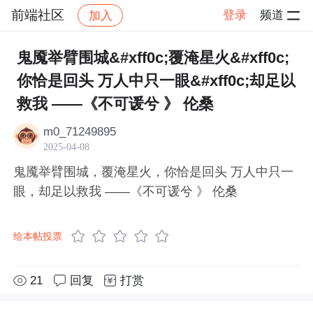
前端社区
登录
频道
加入
帖子详情
社区
前端社区
感慨
鬼魇举臂围城&#xff0c;覆淹星火&#xff0c;
你恰是回头 万人中只一眼&#xff0c;却足以
救我 ——《不可谖兮 》 伦桑
m0_71249895
2025-04-08
鬼魇举臂围城，覆淹星火，你恰是回头 万人中只一
眼，却足以救我 ——《不可谖兮 》 伦桑
给本帖投票
21
回复
打赏