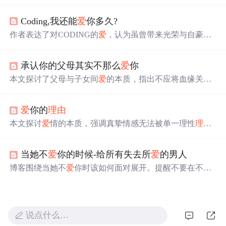
到独立创作的心路历程。歌曲由晨熙本人谱曲，融合了深
厚的演唱功底，展现了对
爱
情的深切感悟。
Coding,我还能
爱
你多久?
作者表达了对CODING的
爱
，认为虽曾带来光荣与自豪，
但社会发展变化，
爱
可能无法长久。不
爱
的
理由
因人而
异，引发对停止
爱
CODING原因的思考。
承认你的父母其实不那么
爱
你
本文探讨了父母与子女间
爱
的本质，指出不应将血缘关系
等同于
爱
。通过真实故事，阐述了一些父母可能并不
爱
子
女的情况及其对子女成长的影响。
爱
你的
理由
本文探讨
爱
情的本质，强调真挚情感无法被单一理性
理由
所定义或穷尽；指出过度追问
爱
的
理由
可能导致情感异
化，主张
爱
本身即是最根本的动因；文中通过诗意类比
当她不
爱
你的时候-给所有失去所
爱
的男人
（如地球自转、地域归属）说明某些深层联结具有先验性
与不可还原性，呼应信息技术中‘默认行为’‘底层协议’‘无条
博客围绕当她不
爱
你时该如何面对展开。提醒不要在不开
件触发机制’等隐喻性概念。
心或遇麻烦时打搅她，不要讲琐事、流泪等，不要计较付
出回报，要保持自信、祝福她，还提到
爱
没有永远，应拥
抱回忆，相信会有属于自己的
爱
。
说点什么…