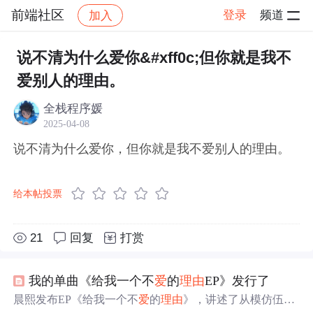
前端社区
登录
频道
加入
帖子详情
社区
前端社区
感慨
说不清为什么爱你&#xff0c;但你就是我不
爱别人的理由。
全栈程序媛
2025-04-08
说不清为什么爱你，但你就是我不爱别人的理由。
给本帖投票
21
回复
打赏
我的单曲《给我一个不
爱
的
理由
EP》发行了
晨熙发布EP《给我一个不
爱
的
理由
》，讲述了从模仿伍佰