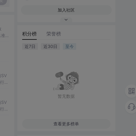
复
加入社区
数
积分榜
荣誉榜
出准确
常方
近7日
近30日
至今
SV
行np
项目
暂无数据
SV
行np
项目
查看更多榜单