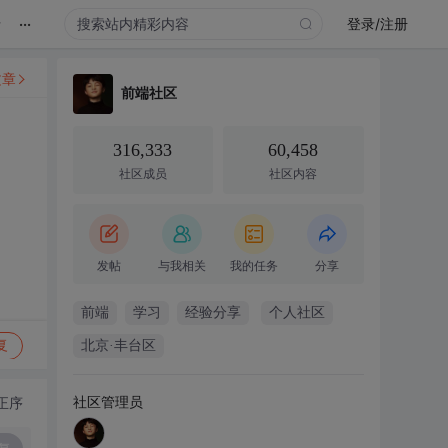
...
录
登录/注册
文章
前端社区
316,333
60,458
社区成员
社区内容
发帖
与我相关
我的任务
分享
前端
学习
经验分享
个人社区
复
北京·丰台区
社区管理员
正序