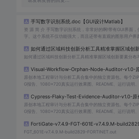
请发表友善的回复…
手写数字识别系统.doc【GUI设计Matlab】
资 源 简 介 手写数字识别系统，非常好的啊!带有GUI界面
字。这个系统不仅功能强大，而且还带有直观的图形用户界面
的识别结果。这个系统可以在各种场景中使用，无论是学校
如何通过区域科技创新分析工具精准掌握区域创新要
便和实用的工具，你一定会喜欢它的！
如何通过区域科技创新分析工具精准掌握区域创新要素分布
Visual-Workflow-Orphan-Node-Auditor-v1
原创本地工程审计与分析工具合集中的独立资源包。每个ZIP
G报告、1080×720真实运行效果图、README、运行说明、功
m test验证算法，执行npm run report生成报
Cypress-Flaky-Test-Evidence-Auditor-v1
源码、Logo、官方截图、论文、生产日志或其他受限素材
原创本地工程审计与分析工具合集中的独立资源包。每个ZIP
G报告、1080×720真实运行效果图、README、运行说明、功
m test验证算法，执行npm run report生成报
FortiGate-v7.4.9-FGT-601E-v7.4.9.M-build28
源码、Logo、官方截图、论文、生产日志或其他受限素材
FGT_601E-v7.4.9.M-build2829-FORTINET.out