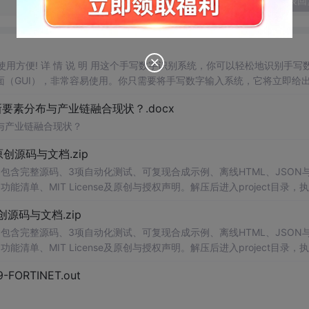
发表回
，使用方便! 详 情 说 明 用这个手写数字识别系统，你可以轻松地识别手写
（GUI），非常容易使用。你只需要将手写数字输入系统，它将立即给
、工作还是日常生活，都能为你提供快速和准确的识别服务。它是一个非
素分布与产业链融合现状？.docx
与产业链融合现状？
.0-原创源码与文档.zip
包含完整源码、3项自动化测试、可复现合成示例、离线HTML、JSON与
能清单、MIT License及原创与授权声明。解压后进入project目录，执
告，也可通过本地静态服务器打开网页。运行时零第三方依赖，不包含热点产品或开源
.0-原创源码与文档.zip
。适合前端开发、AI应用工程、测试审计和课程实践。
包含完整源码、3项自动化测试、可复现合成示例、离线HTML、JSON与
能清单、MIT License及原创与授权声明。解压后进入project目录，执
告，也可通过本地静态服务器打开网页。运行时零第三方依赖，不包含热点产品或开源
29-FORTINET.out
。适合前端开发、AI应用工程、测试审计和课程实践。