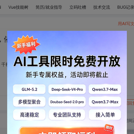
N
Vue技能树
简历/就业指导
立码吐槽
技术交流
BUG记
用AI写
，依你落。朝朝暮暮，千秋万代。
，千秋万代。
转发到动态
举报
写回
切换为时间