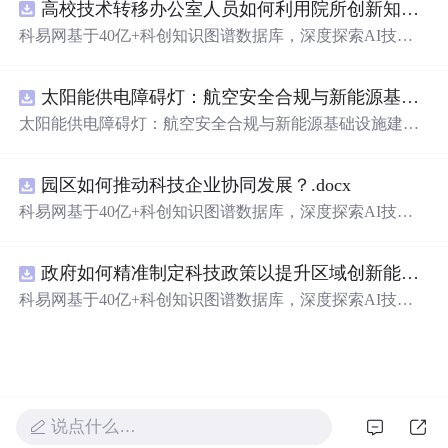
高校技术转移办公室人员如何利用院所创新知识图谱发现技术转化瓶颈？.docx
科易网基于40亿+科创知识图谱数据库，深度探索AI技术
在技术转移、成果转化、技术经纪、知识产权、产业创
新、科技招商等垂直领域的多样化应用场景，研究科技创
太阳能供电障碍灯：航空安全合规与新能源基础设施建设驱动的离网照明市场.docx
新领域的AI+数智化解决方案，推动科技创新与产业创新
智能化发展。
太阳能供电障碍灯：航空安全合规与新能源基础设施建设
驱动的离网照明市场
园区如何推动科技企业协同发展？.docx
科易网基于40亿+科创知识图谱数据库，深度探索AI技术
在技术转移、成果转化、技术经纪、知识产权、产业创
新、科技招商等垂直领域的多样化应用场景，研究科技创
政府如何精准制定科技政策以提升区域创新能力？.docx
新领域的AI+数智化解决方案，推动科技创新与产业创新
智能化发展。
科易网基于40亿+科创知识图谱数据库，深度探索AI技术
在技术转移、成果转化、技术经纪、知识产权、产业创
新、科技招商等垂直领域的多样化应用场景，研究科技创
新领域的AI+数智化解决方案，推动科技创新与产业创新
智能化发展。
说点什么…