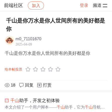
前端社区
登录
频道
加入
帖子详情
社区
前端社区
感慨
千山是你万水是你人世间所有的美好都是
你
m0_71101670
2025-04-09
千山是你万水是你人世间所有的美好都是你
给本帖投票
18
回复
打赏
千山
助手，开发之初体验
本文介绍了一个用户脚本——
千山
助手，它为
千山
导航站