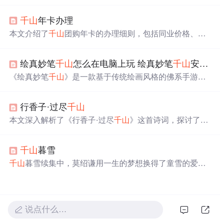
补充了实用功能，如阻止事件传播、实现文件下载和选择
框等。通过解决技术难题，如兼容性、文件读取及样式调
千山
年卡办理
整，成功提升了用户体验。
本文介绍了
千山
团购年卡的办理细则，包括同业价格、提
交时间、下卡时间等，还说明了年卡开卡时间、有效期及
使用限制。同时列出了
千山
景区的免票人群，如生日当天
绘真妙笔
千山
怎么在电脑上玩 绘真妙笔
千山
安卓模拟器教程
游客、70 周岁以上老人等。
《绘真妙笔
千山
》是一款基于传统绘画风格的佛系手游，
玩家可在电脑上通过模拟器体验。游戏讲述了一修和尚与
墨言少年的寻访画圣之旅，展现山水人间故事。注意：电
行香子·过尽
千山
脑配置至少4G内存以避免卡顿。
本文深入解析了《行香子·过尽
千山
》这首诗词，探讨了其
意境、意象及深层含义。通过对比与美女原玉的创作，展
示了作者对历史人物和自然景观的独特见解。
千山
暮雪
千山
暮雪续集中，莫绍谦用一生的梦想换得了童雪的爱，
尽管起初他难以相信自己的心声。在一系列误会与挣扎
后，莫绍谦终于勇敢地表达了爱意。然而，故事并未就此
结束，童雪的反应、莫绍谦的自首，以及慕家的介入，共
同编织了一段关于爱情、责任与家庭的复杂纠葛。最终，
说点什么…
通过一系列转折与和解，这对恋人实现了完美的大结局。