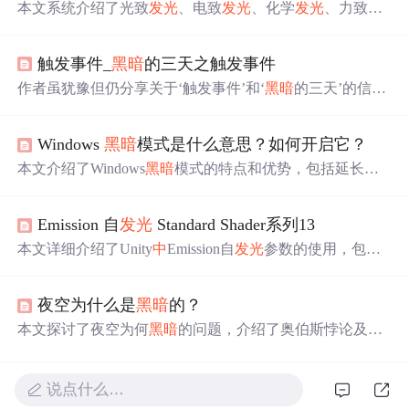
本文系统介绍了光致
发光
、电致
发光
、化学
发光
、力致
发
光
、辐射
发光
、热致
发光
和阴极
发光
的激发机制与特点。
重点阐述各类
发光
在材料科学、生物医学、显示技术和考
触发事件_
黑暗
的三天之触发事件
古测年等领域的应用，涵盖荧光与磷光区别、OLED原
理、应力传感及热释光测年等内容，揭示‘冷光’现象背后
作者虽犹豫但仍分享关于‘触发事件’和‘
黑暗
的三天’的信
的物理本质。
息。认为‘触发事件’可能是
黑暗
的三天，它将带来毁灭，
标志‘末日’开始。还给出相关准备建议，如准备蜡烛、水
Windows
黑暗
模式是什么意思？如何开启它？
和食物等，并提及相关经文。
本文介绍了Windows
黑暗
模式的特点和优势，包括延长电
池寿命、减轻眼睛疲劳等，并提供了在Windows10
中
开启
黑暗
模式的具体步骤。
Emission 自
发光
Standard Shader系列13
本文详细介绍了Unity
中
Emission自
发光
参数的使用，包括
颜色和强度控制，以及如何通过颜色和亮度设置创建基本
自
发光
材质。自
发光
材质常用于模拟物体内部
发光
效果，
夜空为什么是
黑暗
的？
如屏幕、刹车灯等。此外，还讨论了如何使用发射贴图实
现更精细的控制，以及全局光照设置如何影响其他游戏对
本文探讨了夜空为何
黑暗
的问题，介绍了奥伯斯悖论及其
象的照明效果。
多种解释，包括宇宙年龄有限和能量不足的观点。
说点什么…