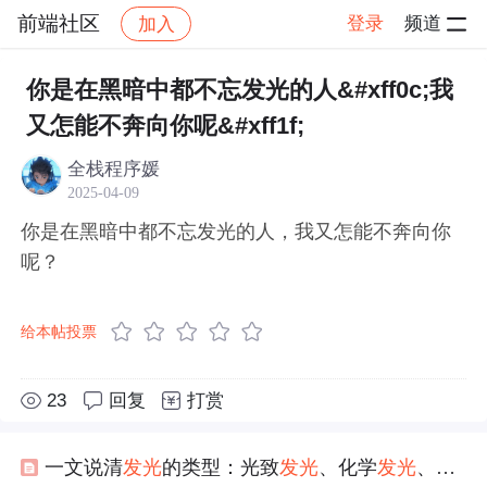
前端社区
登录
频道
加入
帖子详情
社区
前端社区
感慨
你是在黑暗中都不忘发光的人&#xff0c;我
又怎能不奔向你呢&#xff1f;
全栈程序媛
2025-04-09
你是在黑暗中都不忘发光的人，我又怎能不奔向你
呢？
给本帖投票
23
回复
打赏
一文说清
发光
的类型：光致
发光
、化学
发光
、电致