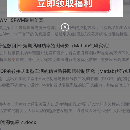
发表回
WM+SPWM调制仿真
点探讨了虚拟阻抗与统一有源阻尼相结合的控制方法，并实现了SVPW
Simulink平台下的仿真建模。通过引入虚拟阻抗改善系统输出阻抗特性
问题，从而提升逆变器在弱电网条件下的并网稳定性与电能质量。研究涵盖
位数回归-短期风电功率预测研究（Matlab代码实现）
果评估，同时拓展涉及正负序分离、中点电位平衡、DPWMA调制等关
回归的短期风电功率预测方法展开研究，旨在提升预测模型在复杂环境下的
ATLAB/Simulink仿真环境的专业人士；; 使用场景及目标：
析其数
学
原理，并引入近端梯度算法进行高效优化求解，有效应对高维稀
的深入研究；②支撑
算法实现与仿真实验，利用实际风电数据验证了该方法在不同分位点下的预测
学
位论文撰写、
学
术期刊投稿或科研项目申报中的仿
QR的铰接式重型车辆的稳健路径跟踪控制研究（Matlab代码实
持；; 阅读建议：建议读者结合提供的Simulin
。此外，文档还整合了电力系统、机器
学
习、路径规划等多个领域的相关
数设计与有源阻尼的协同作用机制，深入理解不同调制策略对系统性能的
，提出并实现了基于H∞控制器与鲁棒线性二次调节器（RLQR）的控制
方向与技术应用案例，突出该方法在新能源预测与智能优化中的广泛适用性与实践价值。; 适合人群：具备扎实的数
学
基础（如凸优
系统调度、智能优化算法或机器
等先进控制技术，全面提升对复杂电网环境下并网系统稳定运行机制的认
参数不确定性，设计H∞控制器以增强系统的抗干扰能力，并结合RLQR
学
习等领域的科研人员、工程技术人员及研
Matlab进行仿真验证，对比不同工况下的控制效果，展示了所提方法在
法的
学
者提供可复现、可扩展的Matlab代码实例，便于算法改进与对比实
分析与决策支持工具。; 阅读建议：此资源以算法实现为
重型车辆（如矿用卡车、大
间移动，这种移动通常涉及人口居住地由迁出地到迁入地的永久性或长期
合Matlab代码逐行分析近端梯度算法的迭代流程与收敛特性，重点关注
在模型不确定性和外界扰动条件下的鲁棒控制问题提供算法参考与实现范
生活方式的转变，人口流动的趋势愈发明显。通过深入研究和分析人口迁徙
，拓展至光伏预测、负荷预测等相似应用场景，注重理论推导、代码实现
策制定、城市规划和社会发展提供有力支持。
③服务于高校科研项目、毕业论文或工业界智能运输系统的技术开发。; 阅读建议：此资源以Matlab代码为核心支撑，建议读者在
学
源统筹？.docx
深入理解H∞与RLQR控制器的设计流程与参数整定方法，同时可通过修
用能力。
？