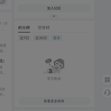
复
加入社区
M（空
积分榜
荣誉榜
，结
了控
近7日
近30日
至今
键技
精度
疏数
性
真验证
现）
科研
影响，
策
化、统
知水
优化
究
复杂
暂无数据
验；
性的
正则化
例；
的年
与实
习过
查看更多榜单
改模