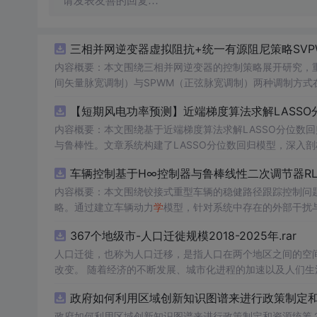
请发表友善的回复…
三相并网逆变器虚拟阻抗+统一有源阻尼策略SVP
内容概要：本文围绕三相并网逆变器的控制策略展开研究，重
间矢量脉宽调制）与SPWM（正弦脉宽调制）两种调制方式在
合统一有源阻尼技术有效抑制LC或LCL滤波器引起的谐振
【短期风电功率预测】近端梯度算法求解LASSO分
制策略的设计、调制算法的实现、动态响应分析及谐波抑制效
术，构建了完整的高性能并网逆变器控制系统仿真体系。; 适合人群：适用于从事电力电子、新能源发电、智能电网及相关领域的研究生、
内容概要：本文围绕基于近端梯度算法求解LASSO分位数
科研人员和工程技术人员，特别是具备三相并网逆变器控制理论基础并熟悉M
与鲁棒性。文章系统构建了LASSO分位数回归模型，深入剖
①用于高校与科研机构开展并网逆变器稳定性与控制策略
据与异常值干扰等问题。通过Matlab平台完成了完整的
车辆控制基于H∞控制器与鲁棒线性二次调节器RL
工作；③为企业研发高性能、高可靠性的并网逆变器产品提供先进的控制方案与技术原型支
能，结果表明其相较于传统方法具有更强的稳定性和准确性
k模型文件进行实际操作与仿真验证，重点关注虚拟阻抗参
内容概要：本文围绕铰接式重型车辆的稳健路径跟踪控制问题
并可进一步拓展
计
略。通过建立车辆动力
学
习）与Matlab编程能力，从事新能源发电预测、电力
学
习文中提及的正负序控制、中点电位平衡
学
模型，针对系统中存在的外部干扰与
平。
生。; 使用场景及目标：①应用于短期风电功率预测，增强模型对噪声、异常值及非平稳特性的适应能力，提升电网调度的安全性与经济
控制性能，在保证稳定性的同时提升路径跟踪精度。研究利用
367个地级市-人口迁徙规模2018-2025年.rar
性；②为研究LASSO回归、分位数回归及近端梯度优化算
行驶环境下的优越性与鲁棒性。; 适合人群：具备自动控制理论基础、车辆工程或自动化相关背景，熟悉Matlab/Simulink仿真工具，从事
③作为可再生能源消纳、电力市场出清、微网能量管理等工程场景下的核心数据
智能车辆控制、路径跟踪算法研究的研究生、科研人员及工程技术人员。; 使用场景及目标：①应用于铰接式
人口迁徙，也称为人口迁移，是指人口在两个地区之间的空
核心，建议读者在掌握LASSO与分位数回归理论基础上，结
型拖挂车）的自动驾驶路径跟踪控制系统设计；②为解决存
改变。 随着经济的不断发展、城市化进程的加速以及人们
项与损失函数的权衡机制。同时可借鉴文中丰富的科研案例
度、月度数据，我们能够更深入地理解这一社会现象，为政
政府如何利用区域创新知识图谱来进行政策制定和资
验验证的深度融合。
程中结合控制理论基础知识，运行并调试所提供的仿真程序，
型参数或引入新的扰动场景进行拓展性实验，以增强实际应
政府如何利用区域创新知识图谱来进行政策制定和资源统筹