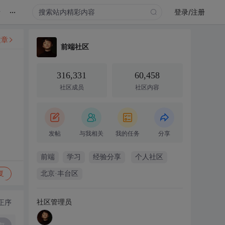
...
录
登录/注册
文章
前端社区
316,331
60,458
社区成员
社区内容
发帖
与我相关
我的任务
分享
前端
学习
经验分享
个人社区
复
北京·丰台区
社区管理员
正序