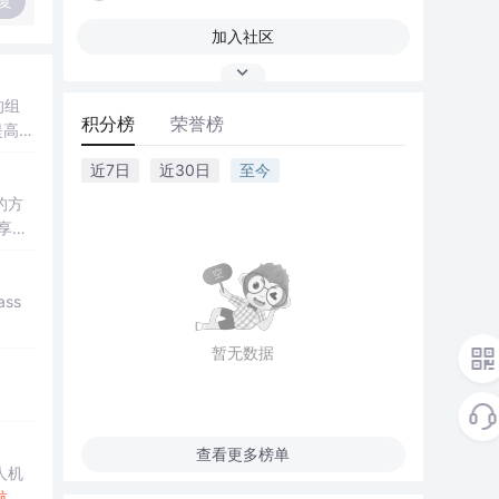
复
加入社区
的组
积分榜
荣誉榜
提高用
近7日
近30日
至今
的方
享出
个人云
暂无数据
查看更多榜单
航
技