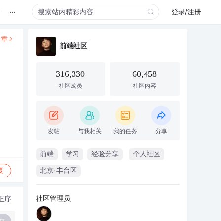
...
录
登录/注册
文章
前端社区
316,330
60,458
社区成员
社区内容
发帖
与我相关
我的任务
分享
前端
学习
经验分享
个人社区
复
北京·丰台区
社区管理员
正序