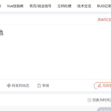
N
Vue技能树
简历/就业指导
立码吐槽
技术交流
BUG记
用AI写
地
转发到动态
举报
写回
切换为时间