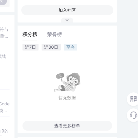
复
加入社区
符与
积分榜
荣誉榜
后附有
近7日
近30日
至今
领域
暂无数据
Code
分类，
查看更多榜单
到9的
手、