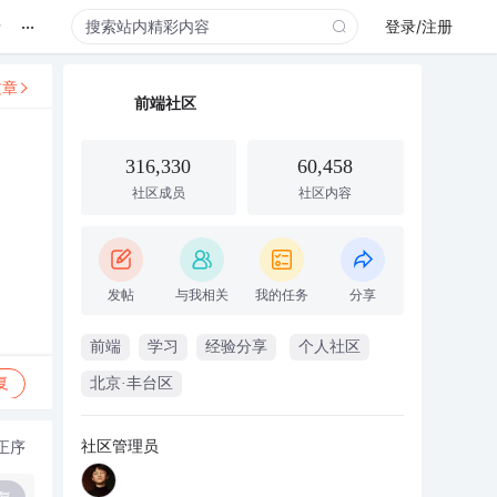
...
录
登录/注册
文章
前端社区
316,330
60,458
社区成员
社区内容
发帖
与我相关
我的任务
分享
前端
学习
经验分享
个人社区
复
北京·丰台区
社区管理员
正序