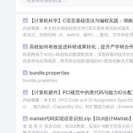
请发表友善的回复…
【计算机科学】C语言基础语法与编程实践：湖
内容概要：本文档为湖南科技大学C语言期末考试的试题库
表达式、控制结构（if、switch、循环）、数组、字符
正确答案，旨在帮助学生巩固C语言语法和程序逻辑理解，提升编程实践能力。; 适合人群：适用于高
高校如何有效促进科研成果转化，提升产学研合作效
程的学生，特别是准备期末考试或需要强化基础知识的初学者。; 使用场景及目标：①用于考前复习，检验对C语言核心概念的
②辅助教师出题或课堂教学练习；③通过反复练习提高编程思维与代码逻辑分析能力。; 阅
科易网基于40亿+科创知识图谱数据库，深度探索AI技术
重点关注易错题和涉及复杂逻辑控制的题目，理解每道题背
的多样化应用场景，研究科技创新领域的AI+数智化解决方
bundle.properties
bundle.properties
【计算机硬件】PCI规范中的类代码与能力ID分
内容概要：本文档《PCI Code and ID Assignment Specif
s）、能力标识（Capability IDs）和扩展能力标识（Exte
包括存储控制器、网络控制器、显示设备、输入设备等，并为每种设
matlab代码实现语音识别.zip【GUI设计Matlab
资 源 简 介 语音识别，有GUI界面，实现0~9数字语音识
数字语音识别。语音识别是一种技术，它可以将人类的语音