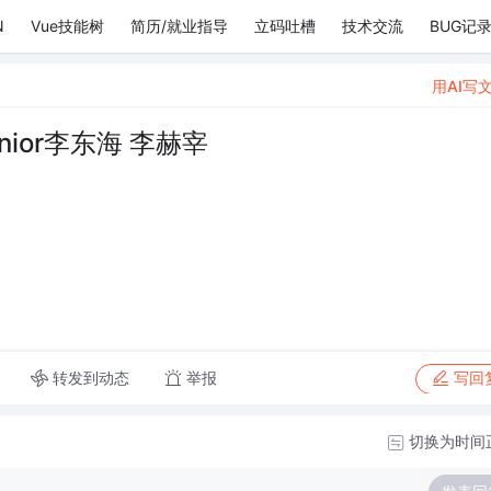
N
Vue技能树
简历/就业指导
立码吐槽
技术交流
BUG记
用AI写
unior李东海 李赫宰
转发到动态
举报
写回
切换为时间