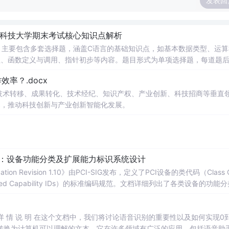
发表回
南科技大学期末考试核心知识点解析
，主要包含多套选择题，涵盖C语言的基础知识点，如基本数据类型、运算
串处理、函数定义与调用、指针初步等内容。题目形式为单项选择题，每道题
等院校计算机相关专业学习C语言课
率？.docx
掌握程度；
读建议：建议结合教材和上机实践进行练习，
在技术转移、成果转化、技术经纪、知识产权、产业创新、科技招商等垂直
后的程序执行流程，以达到真正掌握语言特性的目的。
案，推动科技创新与产业创新智能化发展。
配：设备功能分类及扩展能力标识系统设计
ication Revision 1.10》由PCI-SIG发布，定义了PCI设备的类代码（Class 
nded Capability IDs）的标准编码规范。文档详细列出了各类设备的功能
备类型分配唯一的Base Class、Sub-C
】
别 详 情 说 明 在这个文档中，我们将讨论语音识别的重要性以及如何实现0
转换为计算机可以理解的文本。它在许多领域有广泛的应用，包括语音助