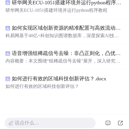
研华网关ECU-1051搭建环境并运行python程序教程
新领域的AI+数智化解决方案，推动科技创新与产业创新
智能化发展。
研华网关ECU-1051搭建环境并运行python程序教程
如何实现区域创新资源的精准配置与高效流动？.docx
科易网基于40亿+科创知识图谱数据库，深度探索AI技术
在技术转移、成果转化、技术经纪、知识产权、产业创
新、科技招商等垂直领域的多样化应用场景，研究科技创
语音增强组稀疏信号去噪：非凸正则化，凸优化研究（Matlab代码实现）
新领域的AI+数智化解决方案，推动科技创新与产业创新
智能化发展。
内容概要：本文围绕“组稀疏信号去噪”展开，深入研究了
基于非凸正则化与凸优化的信号处理方法，并提供了完整
的Matlab代码实现。文章系统阐述了如何通过引入非凸正
如何进行有效的区域科技创新评估？.docx
则项克服传统稀疏恢复方法的局限性，从而在语音增强等
实际应用中实现更优的去噪性能。研究采用组稀疏建模范
如何进行有效的区域科技创新评估？
式，将信号按子带或时频块进行分组，以更好地保留信号
的结构性特征。文中详细构建了相应的数学模型，将原始
优化问题转化为可通过凸优化技术求解的形式，并设计了
高效的求解算法。通过全面的仿真实验，验证了该方法在
提升信噪比和改善语音主观质量方面的显著优势，尤其在
强噪声环境下表现出更强的鲁棒性。; 适合人群：具备一定
说点什么…
信号处理理论基础和Matlab编程能力的研究生、科研人