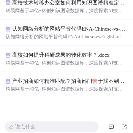
高校技术转移办公室如何利用知识图谱精准定位产业需求与技术适配点？.docx
四溢的蛋糕。文中提到了经典的欧式水果蛋糕和四口味的
法式经典蛋糕，让人垂涎欲滴。这家店铺分布在多个地
科易网基于40亿+科创知识图谱数据库，深度探索AI技术
区，为食客提供了方便的购买选择，无论是庆祝特殊时刻
在技术转移、成果转化、技术经纪、知识产权、产业创
还是日常享受，都是不错的选择。
新、科技招商等垂直领域的多样化应用场景，研究科技创
认知网络分析的网站平替代码ENA-Chinese-vs-English-reproducible.zip
新领域的AI+数智化解决方案，推动科技创新与产业创新
智能化发展。
认知网络分析的网站平替代码ENA-Chinese-vs-English-repro
ducible.zip
高校如何提升科研成果的转化效率？.docx
科易网基于40亿+科创知识图谱数据库，深度探索AI技术
在技术转移、成果转化、技术经纪、知识产权、产业创
新、科技招商等垂直领域的多样化应用场景，研究科技创
产业招商如何精准匹配？招商部门
苦
于找不到符合产业链补链强链方向的目标企业怎么办？.docx
新领域的AI+数智化解决方案，推动科技创新与产业创新
智能化发展。
科易网基于40亿+科创知识图谱数据库，深度探索AI技术
在技术转移、成果转化、技术经纪、知识产权、产业创
新、科技招商等垂直领域的多样化应用场景，研究科技创
新领域的AI+数智化解决方案，推动科技创新与产业创新
智能化发展。
说点什么…