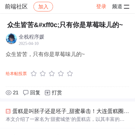
前端社区
登录
频道
加入
帖子详情
社区
前端社区
感慨
众生皆苦&#xff0c;只有你是草莓味儿的~
全栈程序媛
2025-04-10
众生皆苦，只有你是草莓味儿的~
给本帖投票
21
回复
打赏
蛋糕是叫胚子还是坯子_甜蜜暴击！大连蛋糕圈的“当红花旦”，一个蛋糕吃出四种口味！...
本文介绍了一家名为‘甜蜜城堡’的蛋糕店，以其丰富的蛋
糕种类和现做现卖的特色吸引顾客。资深蛋糕师傅使用高
品质原料如安佳奶油和宝茸果茸，制作出口感细腻、果香