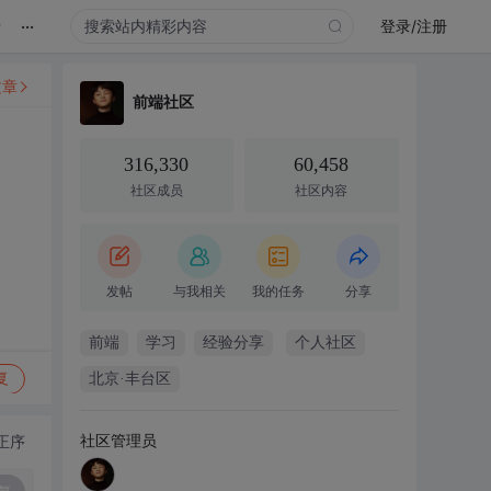
...
录
登录/注册
文章
前端社区
316,330
60,458
社区成员
社区内容
发帖
与我相关
我的任务
分享
前端
学习
经验分享
个人社区
复
北京·丰台区
社区管理员
正序