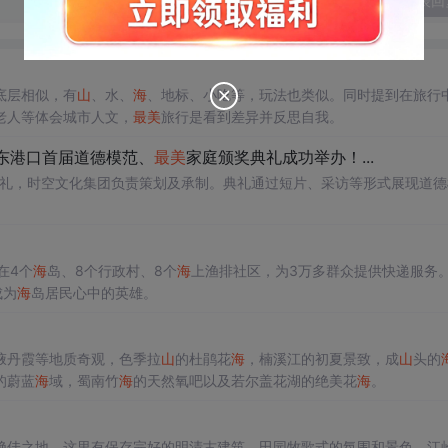
发表回
底层相似，有
山
、水、
海
、地标、小吃等，玩法也类似。同时提到在旅行
老人等体会城市人文，
最美
旅行是看到差异并反思自我。
东港口首届道德模范、
最美
家庭颁奖典礼成功举办！...
典礼，时空文化集团负责策划及承制。典礼通过短片、采访等形式展现道德
在4个
海
岛、8个行政村、8个
海
上渔排社区，为3万多群众提供快递服务
成为
海
岛居民心中的英雄。
掖丹霞等地质奇观，色季拉
山
的杜鹃花
海
，楠溪江的初夏景致，成
山
头的
的蔚蓝
海
域，蜀南竹
海
的天然氧吧以及若尔盖花湖的绝美花
海
。
绝佳之地。这里有保存完好的明清古建筑，田园牧歌式的氛围和景色。江