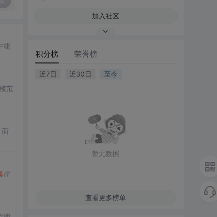
复
加入社区
中能
积分榜
荣誉榜
近7日
近30日
至今
模范
。面
暂无数据
海
岸
查看更多榜单
岭拥