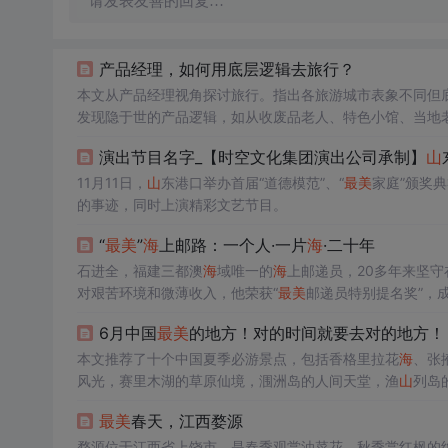
请发表友善的回复…
产品经理，如何用底层逻辑去旅行？
本文从产品经理视角探讨旅行。指出各旅游城市表象不同但
发现隐于世的产品逻辑，如从收废品老人、特色小馆、当地
演出节目名字_【时空文化集团演出公司承制】
山
11月11日，
山
东港口举办首届“道德模范”、“
最美
家庭”颁奖
的事迹，同时上演精彩文艺节目。
“
最美
”
海
上邮路：一个人·一片
海
·二十年
石进全，福建三都澳
海
域唯一的
海
上邮递员，20多年来坚守
对艰苦环境和微薄收入，他荣获“
最美
邮递员特别提名奖”，
6月中国
最美
的地方！对的时间就要去对的地方！
本文推荐了十个中国夏季必游景点，包括香格里拉花
海
、张
风光，赛里木湖的草原仙境，涠洲岛的人间天堂，渔
山
列岛
最美
春天，江西婺源
婺源位于江西省上饶市，是春季观赏油菜花、秋季赏红枫的