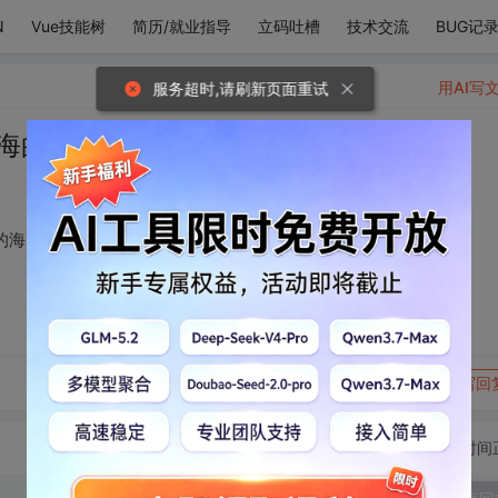
N
Vue技能树
简历/就业指导
立码吐槽
技术交流
BUG记
用AI写
服务超时,请刷新页面重试
在海的那边我就看最美的海
的海
转发到动态
举报
写回
切换为时间