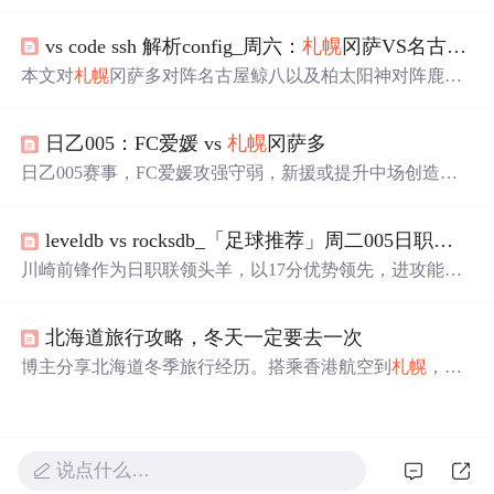
中文描述、重要地点标注等功能，适用于去
札幌
旅游。支
持离线环境使用，包括酒店查询和信息展示。
vs code ssh 解析config_周六：
札幌
冈萨VS名古屋鲸；柏太阳神VS鹿岛鹿角
本文对
札幌
冈萨多对阵名古屋鲸八以及柏太阳神对阵鹿岛
鹿角的比赛进行了预测分析。
札幌
冈萨多虽然近期状态不
佳，但进攻实力强劲；名古屋鲸八则状态正佳，有望继续
日乙005：FC爱媛 vs
札幌
冈萨多
取胜。柏太阳神攻守兼备，面对鹿岛鹿角有望保持不败。
日乙005赛事，FC爱媛攻强守弱，新援或提升中场创造
力，锋线效率不错但防守漏洞大；
札幌
冈萨多上轮换阵效
果好，进攻渐入佳境但防守有隐患。两队本赛季防守数据
leveldb vs rocksdb_「足球推荐」周二005日职前瞻：川崎前锋VS
靠后，均开放式打法，此役总进球数值得期待。
川崎前锋作为日职联领头羊，以17分优势领先，进攻能力
惊人，共打进70粒进球。
札幌
冈萨多表现欠佳，客场败率
高达58%。历史交锋中，川崎前锋对
札幌
冈萨多保持不
北海道旅行攻略，冬天一定要去一次
败，本轮主场有望大胜。
博主分享北海道冬季旅行经历。搭乘香港航空到
札幌
，体
验商务舱服务。游览小樽，打卡《情书》取景地；参加道
东三湖一日游，看丹顶鹤、摩周湖和阿寒湖；前往富良
野，寻找《北国之恋》痕迹。全程感受北国风光，收获满
满。
说点什么…