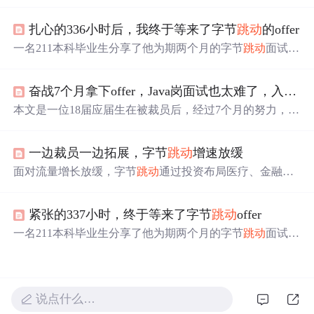
程师。文中分享了字节
跳动
面试题及软件测试面试题集，
还介绍了软件测试需掌握的知识，如测试基础、Linux、Sh
扎心的336小时后，我终于等来了字节
跳动
的offer
ell脚本等，最后提供配套资源及学习交流群。
一名211本科毕业生分享了他为期两个月的字节
跳动
面试经
历，包括四轮技术面试和HR面的详细内容，强调了基础技
能的重要性，并提供了宝贵的面试经验。
奋战7个月拿下offer，Java岗面试也太难了，入职字节
本文是一位18届应届生在被裁员后，经过7个月的努力，成
功拿到字节
跳动
Java岗位offer的故事。作者分享了从制定
计划、实施准备、简历投递到面试的真实经历，包括梳理
一边裁员一边拓展，字节
跳动
增速放缓
知识体系、准备算法、收集面试题、实战项目准备等内
容，以及字节
跳动
面试的具体问题和经验总结。
面对流量增长放缓，字节
跳动
通过投资布局医疗、金融、
房产、文娱传媒等领域，寻找新的增长点。近两个月，字
节
跳动
在芯片、医疗、金融等多个领域投资活跃，显示出
紧张的337小时，终于等来了字节
跳动
offer
其在「元宇宙」、新消费、医疗健康等方面的野心。尽管
字节
跳动
的部分业务进行了收缩，但投资动作不断，反映
一名211本科毕业生分享了他为期两个月的字节
跳动
面试经
出其希望通过投资拓宽业务边界，打造公司的第二增长曲
历，包括四轮技术面试和HR面的详细内容，强调了基础技
线。
能的重要性，并提供了实际的面试题目。
说点什么…