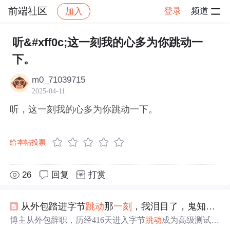
前端社区
登录
频道
加入
帖子详情
社区
前端社区
感慨
听&#xff0c;这一刻我的心多为你跳动一
下。
m0_71039715
2025-04-11
听，这一刻我的心多为你跳动一下。
给本帖投票
26
回复
打赏
从外包踏进字节
跳动
那
一刻
，我泪目了，鬼知道我这416天经历了些什么？
博主从外包辞职，历经416天进入字节
跳动
成为高级测试工