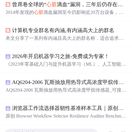
曾席卷全球的“
心脏
滴血“漏洞，三年后仍存在于近20万设备中
2014年发现的
心脏
滴血漏洞至今仍影响近20万台设备，其
中包括超过1万台在中国。此漏洞允许攻击者从服务器随机
获取敏感数据，如密码和加密密钥。尽管漏洞已知多年，
计算机专业群名有内涵,有内涵高大上的群名
许多组织仍未修补。
本文分享了一系列有内涵且高大上的群名称，适合追求个
性化的年轻人使用，无论是寻找灵感还是直接采用，都能
找到满意的选择。
2026年开启机器学习之旅-免费成为专家！
《2023年零基础入门与提升机器学习（ML）、人工智能
（AI）的全指南，涵盖最新动态与前沿技术！》
AQ6204-2006 瓦斯抽放用热导式高浓度甲烷传感器-可搜索.pdf
AQ6204-2006 瓦斯抽放用热导式高浓度甲烷传感器_可搜
索.pdf
浏览器工作流选择器韧性基准样本工具｜原创源码+测试+离线报告
原创 Browser Workflow Selector Resilience Auditor Benchmar
k Baseline 工具：围绕“用文本、角色、标签、测试标识与
结构变化样本评估重复网页流程选择器的稳定性”的结果，