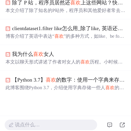
除了 P 站，程序员居然还
喜欢
上这些网站？快来摸鱼呀！
跳槽的年轻小伙还是对工作热情减退的朋友吴月，都反映
了职场人对工作态度的迷茫。强调工作不仅仅是
喜欢
与否
本文介绍了除了知名的P站外，程序员和其他爱好者常去的
的问题，更需要投入和坚持，才能发现工作带来的价值和
二次元网站，如A站（AcFun）、B站（bilibili）、C站（吐
意义。
槽网）、D站（嘀哩嘀哩）、E站、F站、G站、H站、J
clientdataset1.filter like怎么用_除了like, 英语还能这样说“
站、M站（猫耳FM）等，涵盖了弹幕视频、动漫资源、音
图分享等多个领域，是二次元爱好者的乐园。
博客介绍了英语中表达“
喜欢
”的多种方式，如like、be fond
of、adore等，分别阐述了它们的含义、用法及适用场景，
还给出了相应例句，帮助理解不同表达在口语、书面及正
我为什么
喜欢
女人
式或非正式场合的运用。
本文以聊天形式讲述了作者对女人的
喜欢
历程。小时候讨
厌女生，初二时对学习好的女生有了懵懂好感，高中
喜欢
上苹果脸女生，大学与女生打成一片，步入社会后觉得女
【Python 3.7】
喜欢
的数字：使用一个字典来存储一些人
人很实在，可欣赏。
此博客围绕Python 3.7，介绍使用字典存储一些人
喜欢
的数
字。需想出5个人名作为字典的键，每人
喜欢
的一个数字作
为值，最后打印出每个人的名字和
喜欢
的数字。
说点什么…