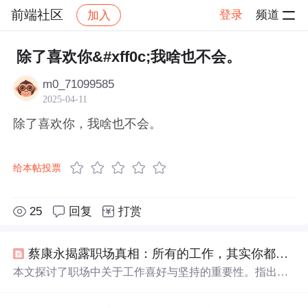
前端社区
登录
频道
加入
帖子详情
社区
前端社区
感慨
除了喜欢你&#xff0c;我啥也不会。
m0_71099585
2025-04-11
除了喜欢你，我啥也不会。
给本帖投票
25
回复
打赏
蔡康永揭露职场真相：所有的工作，其实你都
不会
本文探讨了职场中关于工作喜好与坚持的重要性。指出很
多人对工作的喜爱往往源于表面，真正热爱并擅长的工作
需要时间和经验的积累。文章通过实例说明，无论是频繁