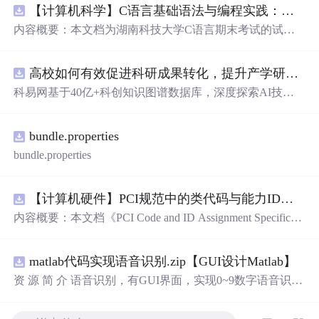
【计算机科学】C语言基础语法与编程实践：湖南科技大学期末考试核心知识点解析
内容概要：本文档为湖南科技大学C语言期末考试的试题
库，主要包含多套选择题，涵盖C语言的基础知识点，如
基本数据类型、运算符与表达式、控制结构（if、switch、
高校如何有效促进科研成果转化，提升产学研合作效率？.docx
循环）、数组、字符串处理、函数定义与调用、指针初步
等内容。题目形式为单项选择题，每道题后附有正确答
科易网基于40亿+科创知识图谱数据库，深度探索AI技术
案，旨在帮助学生巩固C语言语法和程序逻辑理解，提升
在技术转移、成果转化、技术经纪、知识产权、产业创
编程实践能力。; 适合人群：适用于高等院校计算机相关专
新、科技招商等垂直领域的多样化应用场景，研究科技创
业学习C语言课程的学生，特别是准备期末考试或需要强
bundle.properties
新领域的AI+数智化解决方案，推动科技创新与产业创新
化基础知识的初学者。; 使用场景及目标：①用于考前复
智能化发展。
bundle.properties
习，检验对C语言核心概念的掌握程度；②辅助教师出题
或课堂教学练习；③通过反复练习提高编程思维与代码逻
辑分析能力。; 阅读建议：建议结合教材和上机实践进行练
【计算机硬件】PCI规范中的类代码与能力ID分配：设备功能分类及扩展能力标识系统设计
习，重点关注易错题和涉及复杂逻辑控制的题目，理解每
内容概要：本文档《PCI Code and ID Assignment Specificati
道题背后的程序执行流程，以达到真正掌握语言特性的目
on Revision 1.10》由PCI-SIG发布，定义了PCI设备的类代
的。
码（Class Codes）、能力标识（Capability IDs）和扩展能
matlab代码实现语音识别.zip【GUI设计Matlab】
力标识（Extended Capability IDs）的标准编码规范。文档
详细列出了各类设备的功能分类，包括存储控制器、网络
资 源 简 介 语音识别，有GUI界面，实现0~9数字语音识别
控制器、显示设备、输入设备等，并为每种设备类型分配
详 情 说 明 在这个文档中，我们将讨论语音识别的重要性
唯一的Base Class、Sub-C
以及如何实现0到9的数字语音识别。语音识别是一种技