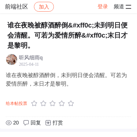
前端社区
登录
频道
加入
帖子详情
社区
前端社区
感慨
谁在夜晚被醇酒醉倒&#xff0c;未到明日便
会清醒。可若为爱情所醉&#xff0c;末日才
是黎明。
听风细雨q
2025-04-11
谁在夜晚被醇酒醉倒，未到明日便会清醒。可若为
爱情所醉，末日才是黎明。
给本帖投票
20
回复
打赏