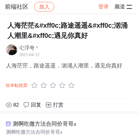
前端社区
登录
频道
加入
帖子详情
社区
前端社区
感慨
人海茫茫&#xff0c;路途遥遥&#xff0c;汹涌
人潮里&#xff0c;遇见你真好
尐浮夸丶
2025-04-12
人海茫茫，路途遥遥，汹涌人潮里，遇见你真好
给本帖投票
82
回复
打赏
测啊吃撒方法合同价哥哥a
测啊吃撒方法合同价哥哥a