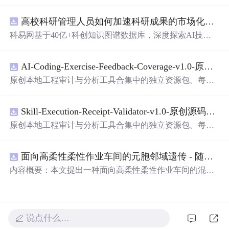
高校科研管理人员如何加速科研成果的市场化转化？.docx
科易网基于40亿+科创知识图谱数据库，深度探索AI技术
在技术转移、成果转化、技术经纪、知识产权、产业创
新、科技招商等垂直领域的多样化应用场景，研究科技创
AI-Coding-Exercise-Feedback-Coverage-v1.0-原创源码与文档.zip
新领域的AI+数智化解决方案，推动科技创新与产业创新
智能化发展。
原创本地工程审计与分析工具合集中的独立资源包。每个
ZIP包含完整源码、3项自动化测试、可复现合成示例、离
线HTML、JSON与SVG报告、1080×720
真
实运行效果图、
Skill-Execution-Receipt-Validator-v1.0-原创源码与文档.zip
README、运行说明、功能清单、MIT License及原创与授
权声明。解压后进入project目录，执行npm test验证算法，
原创本地工程审计与分析工具合集中的独立资源包。每个
执行npm run report生成报告，也可通过本地静态服务器打
ZIP包含完整源码、3项自动化测试、可复现合成示例、离
开网页。运行时零第三方依赖，不包含热点产品或开源项
线HTML、JSON与SVG报告、1080×720
真
实运行效果图、
目源码、Logo、官方截图、论文、生产日志或其他受限素
面向高柔性柔性作业车间的元胞邻域遗传 - 随机重启爬山混合调度优化算法（Matlab代码实现）
README、运行说明、功能清单、MIT License及原创与授
材。适合前端开发、AI应用工程、测试审计和课程实践。
权声明。解压后进入project目录，执行npm test验证算法，
内容概要：本文提出一种面向高柔性柔性作业车间的混合
执行npm run report生成报告，也可通过本地静态服务器打
调度优化算法——元胞邻域遗传-随机重启爬山混合调度优
开网页。运行时零第三方依赖，不包含热点产品或开源项
化算法，该算法深度融合元胞自动机的局部搜索机制与遗
目源码、Logo、官方截图、论文、生产日志或其他受限素
传算法的全局寻优能力，并创新性地引入随机重启爬山策
材。适合前端开发、AI应用工程、测试审计和课程实践。
略以增强跳出局部最优的能力，从而有效应对高柔性车间
说点什么…
环境中工序灵活、设备多样、约束复杂的调度挑战；通过