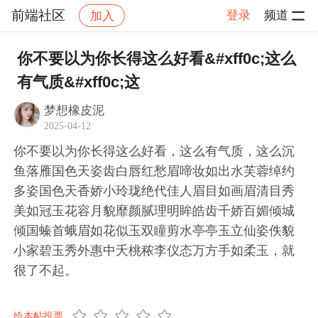
前端社区
登录
频道
加入
帖子详情
社区
前端社区
感慨
你不要以为你长得这么好看&#xff0c;这么
有气质&#xff0c;这
梦想橡皮泥
2025-04-12
你不要以为你长得这么好看，这么有气质，这么沉
鱼落雁国色天姿齿白唇红愁眉啼妆如出水芙蓉绰约
多姿国色天香娇小玲珑绝代佳人眉目如画眉清目秀
美如冠玉花容月貌靡颜腻理明眸皓齿千娇百媚倾城
倾国螓首蛾眉如花似玉双瞳剪水亭亭玉立仙姿佚貌
小家碧玉秀外惠中夭桃秾李仪态万方手如柔玉，就
很了不起。
给本帖投票