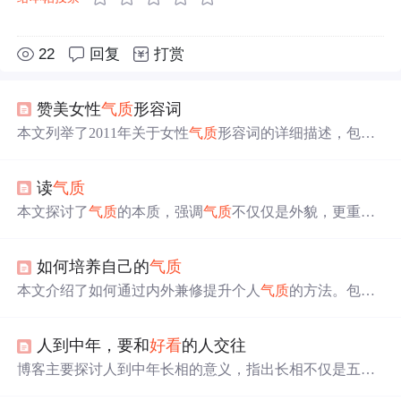
22
回复
打赏
赞美女性
气质
形容词
本文列举了2011年关于女性
气质
形容词的详细描述，包括
苗条身材、贤惠、性感、妩媚、娇柔等词汇，旨在突出女
性的美丽与魅力。
读
气质
本文探讨了
气质
的本质，强调
气质
不仅仅是外貌，更重要
的是个人的学识、修养和独立思考能力。文章通过多个观
点阐述了如何培养内在
气质
，包括自我提升、独立自主、
如何培养自己的
气质
积极心态等方面。
本文介绍了如何通过内外兼修提升个人
气质
的方法。包括
内在修养的提升、外在形象的塑造以及日常行为习惯的改
善等方面。强调了自信、真诚和善良对于展现个人魅力的
人到中年，要和
好看
的人交往
重要性。
博客主要探讨人到中年长相的意义，指出长相不仅是五
官，还反映性格、才情、福气和生活状态。暴躁易怒、温