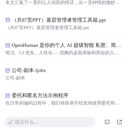
本文汇集了一系列让人动容的情话，从一见钟情的微妙到
日久生情的沉淀，每一句话都承载着深深的情感。这里有
对爱情细腻的描绘，也有对爱人深情的告白，每一段文字
（共87页PPT）基层管理者管理工具箱.ppt
都能触动人心。
（共87页PPT）基层管理者管理工具箱.ppt
OpenHuman 是你的个人 AI 超级智能 私密、简洁、极其强大
简洁、UI 优先、人性化 — 清爽的桌面体验和简短的入门
流程让你从安装到拥有一个可用的智能体仅需几次点击
——无需先配置，无需终端。智能体有一张脸：一个桌面
公司-副本.ljobx
吉祥物，会
说
话、能感知周围环境、可作为真实参与者加
入你的 Google Meet 会议、跨周记住你，即使你停止输入
公司-副本
后仍在后台持续思考。
委托和匿名方法示例程序
在日常的编码过程中，我们很容易不经意间使用委托和匿
名方法。你可能没有定义过委托类型，但用到定义好的委
托类型是自然不过的。本资源是一个使用委托和匿名方法
的完整项目示例。
说点什么…