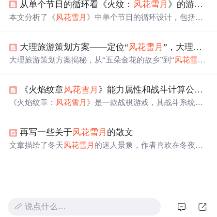
从单个节日的循环看《火纹：
风花雪月
》的游戏节奏把控
本文分析了《
风花雪月
》中单个节日的循环设计，包括工
作日的授课、周末的各种活动，以及如何通过这些循环引
导玩家提升角色实力，完成每月挑战。游戏通过丰富的剧
大理旅游策划方案——定位“
风花雪月
”，大理游客翻倍！
情和系统设计，构建了良好的玩家体验，同时保持了剧情
和玩法的紧密联系。
大理旅游策划方案揭秘，从“五朵金花的故乡”到“
风花雪月
，自在大理”的转型，熊大寻旅游策划公司如何助力大理旅
游翻倍，打造中国首个艺术家创作基地。
《火焰纹章
风花雪月
》能力属性和战斗计算公式研究
《火焰纹章：
风花雪月
》是一款战棋游戏，其战斗系统简
单易懂，涉及角色的10个能力属性、所持武器和魔法的属
性、以及地形对战斗的影响。角色的能力随着等级提升，
再写一些关于
风花雪月
的散文
包括HP、移动、力量、魔力、技巧、速度、幸运、防守、
魔防和魅力。战斗中，物理和魔法攻击受相应属性影响，
文章描绘了冬天
风花雪月
的迷人景象，作者喜欢在冬夜漫
命中、必杀、攻速和回避则根据多种因素计算。新增的骑
步，欣赏这种美景，带来心情的舒畅和对生活的深刻感
士团系统为战斗提供了多样化的策略选择，魅力属性影响
悟。提倡人们应多感受生活中的美好事物。,
计策的命中。游戏取消了传统的武器互克系统，引入更多
样化的武器类型和自由的养成系统，增加了游戏的战略深
度。
说点什么…