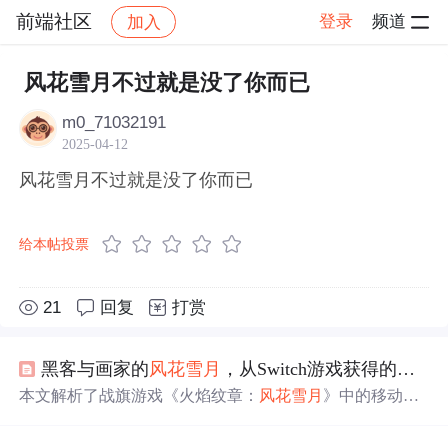
前端社区
登录
频道
加入
帖子详情
社区
前端社区
感慨
风花雪月不过就是没了你而已
m0_71032191
2025-04-12
风花雪月不过就是没了你而已
给本帖投票
21
回复
打赏
黑客与画家的
风花雪月
，从Switch游戏获得的灵感
本文解析了战旗游戏《火焰纹章：
风花雪月
》中的移动逻
辑，通过算法实现角色在不同地形上的行动范围计算，展
示了核心战斗时的效果，并提供了代码实现思路。