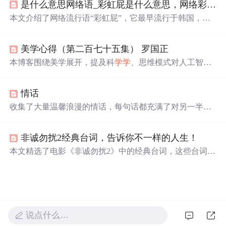
是什么意思网络语_彩虹屁是什么意思，网络彩虹屁夸人语录大全，彩虹屁是什么梗...
贵经验。
本文介绍了网络流行语“彩虹屁”，它最早流行于韩国，原
指花式吹捧偶像，现形容特别会夸人，也是恋爱男女的必
备技能。还整理了一波“彩虹屁”文案供大家参考。
美学心得（第二百七十五集） 罗国正
本博客围绕美学展开，提及科
学学
、思维模式对人工智能
发展的重要性，强调人工智能高速发展时人们要善于提问
题。还分析了郁达夫的美学思想，包括其美学观点、作品
情话
特色，同时指出其美学思想存在可商榷之处，如艺术应可
表现丑等。
收集了大量温馨浪漫的情话，每句话都充满了对另一半深
深的爱意和思念，适合用来表达心意。
非诚勿扰2经典台词，告诉你不一样的人生！
本文精选了电影《非诚勿扰2》中的经典台词，这些台词不
仅幽默风趣，还蕴含着深刻的人生哲理。通过这些台词，
我们可以窥见影片想要传达的情感与思考。
说点什么…