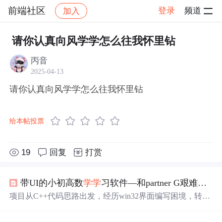
前端社区
登录
频道
加入
帖子详情
社区
前端社区
感慨
请你认真向风学学怎么往我怀里钻
丙音
2025-04-13
请你认真向风学学怎么往我怀里钻
给本帖投票
19
回复
打赏
带UI的小初高数
学学
习软件—和partner G艰难地用C++（QT库）实现的过程
项目从C++代码思路出发，经历win32界面编写困境，转向
QT库快速构建UI，解决题库生成难题，克服短信验证码挑
战，最终实现跨平台执行。过程充满艰辛，但也积累了宝