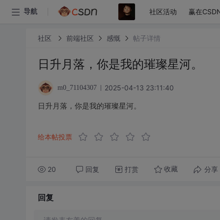
社区活动
赢在CSD
导航
社区
前端社区
感慨
帖子详情
日升月落，你是我的璀璨星河。
2025-04-13 23:11:40
m0_71104307
日升月落，你是我的璀璨星河。
给本帖投票
20
回复
打赏
分享
收藏
回复