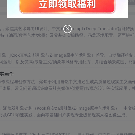
发表回
焦其艺术导向UI设计、中文直输Prompt+Deep Translator智能转
、多风格支持（油画/数字艺术/水墨）及零基础实操路径。涵盖环境配置、界面解
出其降低深度学习应用门槛的技术特性。
擎（Kook真实幻想引擎与Z-Image原生艺术引擎）差异、自动翻译机制
词运用，以及梵高/浪漫主义/抽象等风格专用配方，并结合场景氛围、材
量。
现实画作
的操作流程与创作方法，聚焦于利用自然中文描述生成高质量超现实主义画
体系、常见问题调试策略及社交媒体/创意写作/概念设计等实际应用，
下降低AI绘画门槛的核心价值。
，涵盖双引擎架构（Kook真实幻想引擎/Z-Image原生艺术引擎）、中文
升技巧及GPU加速实践，面向零基础用户实现专业级超现实风格图像生成。
涵盖环境部署（Python/CUDA/GPU）、界面操作、中文提示词自动翻