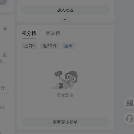
复
加入社区
换、基
积分榜
荣誉榜
析、高
近7日
近30日
至今
、提
质纹
作。
并介绍
暂无数据
提示
查看更多榜单
译、