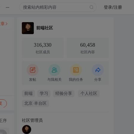
...
录
登录/注册
文章
前端社区
316,330
60,458
社区成员
社区内容
发帖
与我相关
我的任务
分享
前端
学习
经验分享
个人社区
复
北京·丰台区
社区管理员
正序