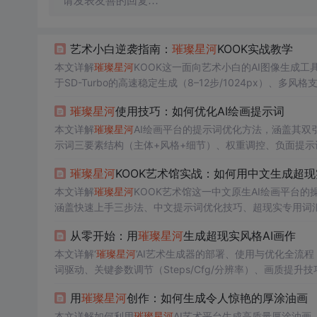
请发表友善的回复…
艺术小白逆袭指南：
璀璨
星河
KOOK实战教学
本文详解
璀璨
星河
KOOK这一面向艺术小白的AI图像生成工具，聚
于SD-Turbo的高速稳定生成（8–12步/1024px）
质量描述词撰写技巧、常见问题修复及作品集建设方法，突
璀璨
星河
使用技巧：如何优化AI绘画提示词
本文详解
璀璨
星河
AI绘画平台的提示词优化方法，涵盖其双引
示词三要素结构（主体+风格+细节）、权重调控、负面提示
理、构图视角等高级技巧及实战案例，助力用户提升生成质
璀璨
星河
KOOK艺术馆实战：如何用中文生成超
本文详解
璀璨
星河
KOOK艺术馆这一中文原生AI绘画平台
涵盖快速上手三步法、中文提示词优化技巧、超现实专用词汇
系列化、混合风格与迭代优化等进阶技法，突出其在中文语境
从零开始：用
璀璨
星河
生成超现实风格AI画作
本文详解‘
璀璨
星河
’AI艺术生成器的部署、使用与优化全流程
词驱动、关键参数调节（Steps/Cfg/分辨率）、画质提
用
璀璨
星河
创作：如何生成令人惊艳的厚涂油画
本文详解如何利用
璀璨
星河
AI艺术平台生成高质量厚涂油画。