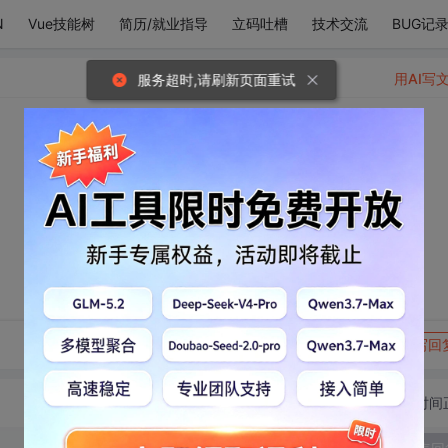
N
Vue技能树
简历/就业指导
立码吐槽
技术交流
BUG记
用AI写
服务超时,请刷新页面重试
转发到动态
举报
写回
切换为时间