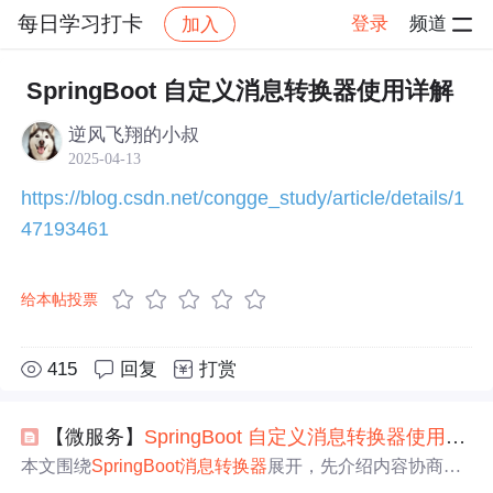
每日学习打卡
登录
频道
加入
帖子详情
社区
每日学习打卡
学习打卡
SpringBoot 自定义消息转换器使用详解
逆风飞翔的小叔
2025-04-13
https://blog.csdn.net/congge_study/article/details/1
47193461
给本帖投票
415
回复
打赏
【微服务】
SpringBoot
自定义
消息
转换器
使用
详解
本文围绕
SpringBoot
消息
转换器
展开，先介绍内容协商机
制，包括其概念、产生场景及实现方式。接着阐述HttpMes