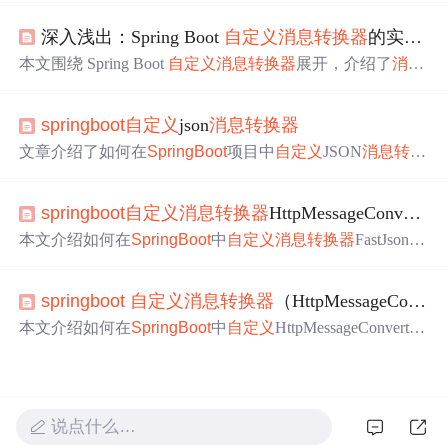
sageConvertor，介绍常用
转换器
、判断
使用
哪个
转换器
的
深入浅出：Spring Boot
自定义
消息
转换器
的实现与应用
条件及SpringMVC默认
转换器
。最后以yaml为例，说明
自
定义
消息
转换器
的步骤。
本文围绕 Spring Boot
自定义
消息
转换器
展开，介绍了
消息
转换器
工作原理，包括基础概念、核心接口及与 Spring Bo
ot 的集成。阐述了实现
自定义
消息
转换器
的基本步骤和示
springboot
自定义
json
消息
转换器
例，还说明了其在处理特殊数据格式、提升系统灵活性与
可扩展性、实现统一格式化输出等方面的实际应用。
文章介绍了如何在
SpringBoot
项目中
自定义
JSON
消息
转换
器
，以处理特定格式的请求和响应，并将其添加到SpringM
VC的默认
消息
转换器
列表中，确保优先级。
springboot
自定义
消息
转换器
HttpMessageConverter
本文介绍如何在
SpringBoot
中
自定义
消息
转换器
FastJsonHt
tpMessageConverter，通过配置实现对null属性的序列化，
以及如何指定支持的媒体类型。
springboot
自定义
消息
转换器
（HttpMessageConverter）
本文介绍如何在
SpringBoot
中
自定义
HttpMessageConverte
r，通过继承AbstractHttpMessageConverter实现对JSON数据
的
自定义
处理，包括读取和写入操作。同时，展示了如何
在配置类中注册
自定义
的
消息
转换器
，并在控制器中
使用
。
说点什么…