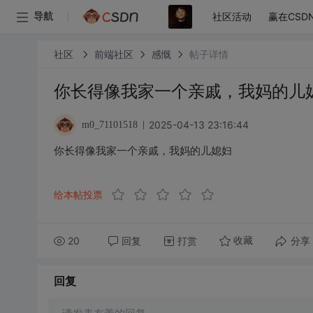
社区活动
赢在CSD
导航
社区
前端社区
感慨
帖子详情
你长得像我家一个亲戚，我妈的儿
2025-04-13 23:16:44
m0_71101518
你长得像我家一个亲戚，我妈的儿媳妇
给本帖投票
20
回复
打赏
分享
收藏
回复