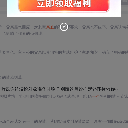
发表回
难，父亲霸气回应；对老家
亲戚
的不合理要求，父亲也不纵容。父亲认为
，也影响了作者的婚姻观。
重要角色。主人公的父亲以其独特的方式维护了家庭和谐，确立了明确的
杂的情感纠葛。
啦~听说你还没给对象准备礼物？别慌这篇说不定还能拯救你~
二的照片墙，将你们的美好回忆以代码形式呈现，给TA
一个
特别的情人节惊
。
种场合表达对另一半的深情。从幽默俏皮到深情款款，总有一句能触动你