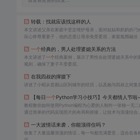
请发表友善的回复…
转载：找就应该找这样的人
本文讲述父亲在家庭中坚定维护母亲，面对姑姑和奶奶的刁
应心疼尊重妻子，他的态度让母亲免受委屈，家庭氛围融洽
一个
经典的，男人处理婆媳关系的方法
本文讲述了
一个
经典案例，展示了男性在处理婆媳关系中的
规则，确保了妻子不受委屈。
在我四叔的撺掇下
讲述了小昭从贫困山区到城市的经历，以及她与四叔之间复
【每日
一个
Python学习小技巧】今天都情人节
教程教你如何使用Python编程为心爱的人制作一张独一无
通过简单的代码实现照片的布局和拼接，让技术与浪漫结合
一大波情话来袭，你能顶得住吗？
收集了大量温馨浪漫的情话，每一句都充满爱意，适合在各
弦。