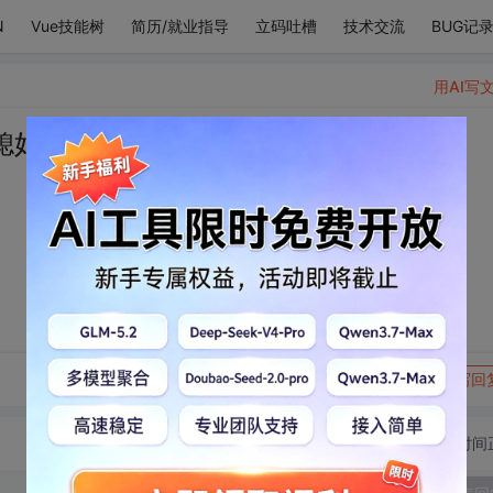
N
Vue技能树
简历/就业指导
立码吐槽
技术交流
BUG记
用AI写
媳妇
转发到动态
举报
写回
切换为时间