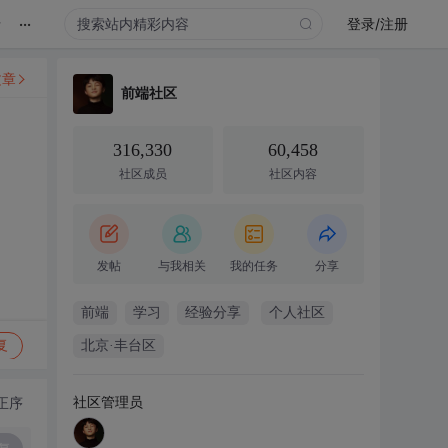
...
录
登录/注册
文章
前端社区
316,330
60,458
社区成员
社区内容
发帖
与我相关
我的任务
分享
前端
学习
经验分享
个人社区
复
北京·丰台区
社区管理员
正序