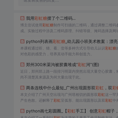
请发表友善的回复…
我用
彩虹
糖
摆了个二维码...
博主尝试使用
彩虹
糖
制作可扫描的二维码，通过调整二维码
成。实验过程中涉及二维码原理、纠错等级、掩码选择及网
python列表画
彩虹
糖
_幼儿园小班美术教案：漂亮
本课程通过听、猜、看、尝等多种方式引导幼儿认识
彩虹
糖
对色彩的感受力，培养其动手能力和创造力。
郑州300米渠沟被胶囊堆成“
彩虹
河”(图)
近日，郑州郑上路一段排污明渠内突然出现大量空心胶囊，将
尚不清楚其来源及为何大量出现于此。
两条连线中什么最短_广州出现圆形双
彩虹
，双
彩
本文介绍了广州天空出现与广州塔相切的圆形双
彩虹
这一罕
产生色散。还解释了
彩虹
呈弧形、能出现圆形以及双
彩虹
中
python画七彩圆圈_【
彩虹
手工】 创意
彩虹
帽子，
本文介绍了一系列以
彩虹
为主题的儿童手工作品制作方法，