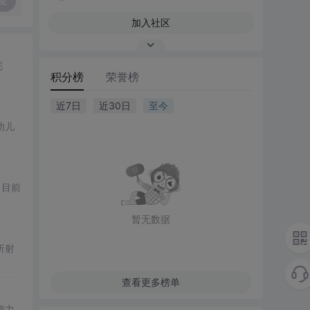
复
加入社区
完
积分榜
荣誉榜
近7日
近30日
至今
幼儿
，目前
暂无数据
折射
查看更多榜单
能力