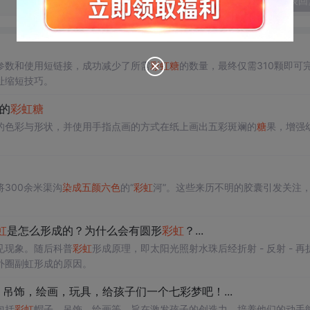
发表回
参数和使用短链接，成功减少了所需
彩虹
糖
的数量，最终仅需310颗即可
址缩短技巧。
的
彩虹
糖
的色彩与形状，并使用手指点画的方式在纸上画出五彩斑斓的
糖
果，增强
300余米渠沟
染成
五颜六色
的“
彩虹
河”。这些来历不明的胶囊引发关注
虹
是怎么形成的？为什么会有圆形
彩虹
？...
见现象。随后科普
彩虹
形成原理，即太阳光照射水珠后经折射 - 反射 - 再
外圈副虹形成的原因。
吊饰，绘画，玩具，给孩子们一个七彩梦吧！...
包括
彩虹
帽子、吊饰、绘画等，旨在激发孩子的创造力，培养他们的动手