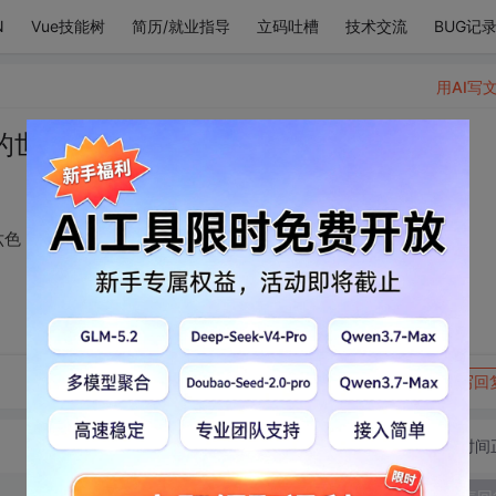
N
Vue技能树
简历/就业指导
立码吐槽
技术交流
BUG记
用AI写
的世界都被染成五颜六色
六色
转发到动态
举报
写回
切换为时间