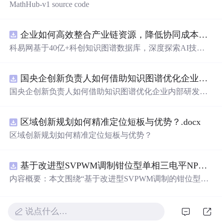
MathHub-v1 source code
企业如何高效整合产业链资源，降低协同成本？.docx
科易网基于40亿+科创知识图谱数据库，深度探索AI技术
在技术转移、成果转化、技术经纪、知识产权、产业创
新、科技招商等垂直领域的多样化应用场景，研究科技创
国央企创新负责人如何借助知识图谱优化企业内部研发资源协同？.docx
新领域的AI+数智化解决方案，推动科技创新与产业创新
智能化发展。
国央企创新负责人如何借助知识图谱优化企业内部研发资
源协同？
区域创新规划如何精准定位短板与优势？.docx
区域创新规划如何精准定位短板与优势？
基于改进型SVPWM调制钳位型单相三电平NPC逆变器中点电位平衡仿真
内容概要：本文围绕“基于改进型SVPWM调制的钳位型单
相三电平NPC逆变器中点电位平衡”展开仿真研究，系统探
讨了如何通过改进的空间矢量脉宽调制（SVPWM）策略
有效抑制单相三电平中性点钳位（NPC）逆变器中存在的
说点什么…
中点电位漂移问题。研究依托Simulink仿真平台构建系统模