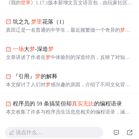
《我的
世界
》1.17.1版本新增文言文语言包，由玩家社区贡
献并经官方收录。玩家在游戏中体验到独特的古代汉语界
面，如金林檎、鞍鞯等文言词汇。尽管部分翻译引发争
坑之九
梦
里
花落（1）
议，但也激发了广泛讨论与兴趣。
真田辽是一名普通的中学生，最近频繁做一个奇异的
梦
：
身穿赤红如烈焰的铠甲，手持双剑与敌人战斗。尽管
梦
境
极为
真实
，但辽清楚这只是幻想，他的生活依旧平凡。
一场
大
梦
-深造
梦
文章讲述了作者在
梦
中体验到的深造经历，反映了对知识
的追求和职场压力之间的矛盾。尽管现实中的进修可能复
杂，但作者认为自学和职场学习同样有价值。
梦
想中的德
『引用』
梦
的解释
国留学象征着对知识的热情，而面对现实，作者提倡保持
求知欲，勇于接受挑战并寻找个人成长的机会。
本文探讨了人们对
梦
感兴趣的原因，介绍了不同文化背景
下对
梦
的意义的看法。包括
梦
是预兆、灵魂出游、虚幻现
实等观点，还提及
梦
与身心活动的关系，如反映身体病
程序员的 59 条搞笑但却
真实
无比
的编程语录
变、思想情绪等。最后指出弗洛伊德建立了
梦
的科学理
论，但
梦
的研究仍面临证实难题。
本文收集了许多与程序员生活息息相关的编程语录，涵盖
了软件开发、代码维护、调试纠错等多个方面。这些语录
既幽默又
真实
地反映了程序员的工作日常。
说点什么…