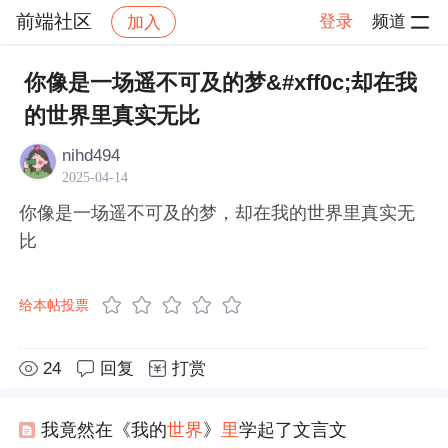
前端社区
登录
频道
加入
帖子详情
社区
前端社区
感慨
你像是一场遥不可及的梦&#xff0c;却在我
的世界里真实无比
nihd494
2025-04-14
你像是一场遥不可及的梦，却在我的世界里真实无
比
给本帖投票
24
回复
打赏
我竟然在《我的
世界
》
里
学起了文言文