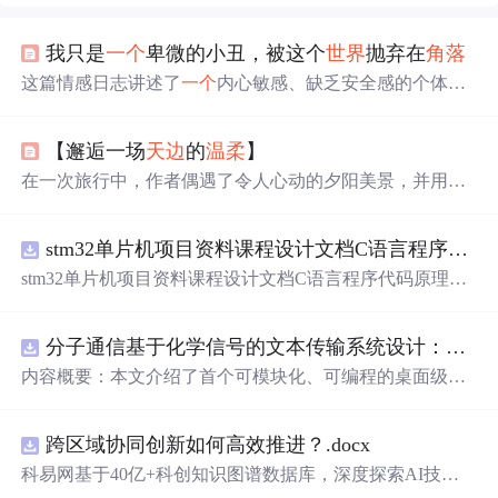
我只是
一个
卑微的小丑，被这个
世界
抛弃在
角落
这篇情感日志讲述了
一个
内心敏感、缺乏安全感的个体如
何在被
世界
遗忘的
角落
里寻找自我价值和归属感的故事。
【邂逅一场
天边
的
温柔
】
在一次旅行中，作者偶遇了令人心动的夕阳美景，并用手
机记录下了这一瞬间。照片不仅捕捉了夕阳的绚烂色彩，
也定格了作者对生活的热爱和对自然之美的敬畏。分享这
stm32单片机项目资料课程设计文档C语言程序代码原理图电路PCB实例无线智能报警器的设计
张照片，作者希望读者能在忙碌中发现
身边
的美好。
stm32单片机项目资料课程设计文档C语言程序代码原理图
电路PCB实例无线智能报警器的设计
分子通信基于化学信号的文本传输系统设计：桌面式实验平台实现与非线性特性分析
内容概要：本文介绍了首个可模块化、可编程的桌面级分
子通信平台，能够通过化学信号传输文本消息。该系统利
用酒精作为化学载体，结合Arduino微控制器、传感器和风
跨区域协同创新如何高效推进？.docx
扇控制气流，实现了基于化学扩散与流动辅助的通信机
制。研究展示了系统的非线性特性，验证了即使在非理想
科易网基于40亿+科创知识图谱数据库，深度探索AI技术
条件下仍可实现可靠通信，并评估了不同风扇类型和流速
在技术转移、成果转化、技术经纪、知识产权、产业创