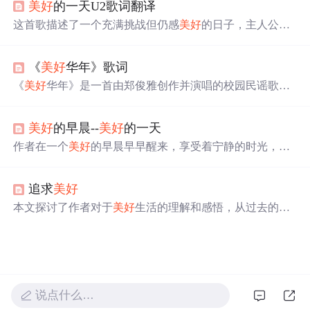
美好
的一天U2歌词翻译
重要性。
这首歌描述了一个充满挑战但仍感
美好
的日子，主人公在
艰难环境中寻找希望，渴望友情与帮助，并最终看到世界
的
美好
之处。
《
美好
华年》歌词
《
美好
华年》是一首由郑俊雅创作并演唱的校园民谣歌
曲，歌词描绘了青春岁月的
美好
回忆与向往。歌曲通过讲
述无邪童年、美丽故乡及年轻人们对于未来的憧憬，唤起
美好
的早晨--
美好
的一天
听者对于过往时光的怀念。
作者在一个
美好
的早晨早早醒来，享受着宁静的时光，翻
开《HeadFirstOOA&D》一书开始阅读，体验了一次不同
寻常的清晨生活。
追求
美好
本文探讨了作者对于
美好
生活的理解和感悟，从过去的负
面思维转变为积极看待身边的人和事，并思考了何为真正
的
美好
。
说点什么…