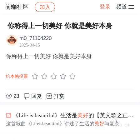
前端社区
登录
频道
加入
帖子详情
社区
前端社区
感慨
你称得上一切美好 你就是美好本身
m0_71104220
2025-04-15
你称得上一切美好 你就是美好本身
给本帖投票
23
回复
打赏
《Life is beautiful》生活是
美好
的【英文歌之正能量】
这首歌曲《Lifeisbeautiful》讲述了生活的
美好
与复杂，强
调即使面对困难也要勇敢面对，保持乐观态度。歌词中提
到了从生到死的生命历程，以及在逆境中寻找
美好
时刻的