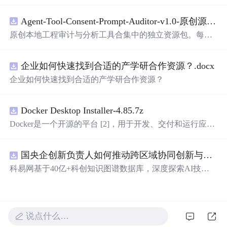
电路PCB实例五种PWM反馈控制模式研究
Agent-Tool-Consent-Prompt-Auditor-v1.0-原创源码与文档.zip
原创本地工程审计与分析工具合集中的独立资源包。每个
ZIP包含完整源码、3项自动化测试、可复现合成示例、离
线HTML、JSON与SVG报告、1080×720真实运行效果图、
企业如何快速找到合适的产学研合作资源？.docx
README、运行说明、功能清单、MIT License及原创与授
权声明。解压后进入project目录，执行npm test验证算法，
企业如何快速找到合适的产学研合作资源？
执行npm run report生成报告，也可通过本地静态服务器打
开网页。运行时零第三方依赖，不包含热点产品或开源项
目源码、Logo、官方截图、论文、生产日志或其他受限素
Docker Desktop Installer-4.85.7z
材。适合前端开发、AI应用工程、测试审计和课程实践。
Docker是一个开源的平台 [2]，用于开发、交付和运行应用
程序。它能够在Windows，macOS，Linux计算机上运行，
并将某一应用程序及其依赖项打包至一个容器中，这些容
国央企创新负责人如何推动跨区域协同创新与资源互补？.docx
器可以在任何支持Docker的环境中运行
科易网基于40亿+科创知识图谱数据库，深度探索AI技术
在技术转移、成果转化、技术经纪、知识产权、产业创
新、科技招商等垂直领域的多样化应用场景，研究科技创
新领域的AI+数智化解决方案，推动科技创新与产业创新
智能化发展。
说点什么…