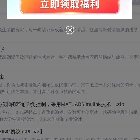
发表回
久生情的沉淀，每一句话都承载着深深的情感。这里有对爱情细腻的描绘
图片
宽慰到渴望被理解的情感表达，每句话都承载着不同的情绪与故事。这里
案
煌，将情感与哲理融入烟花绽放的描写中。文中通过一系列优美的句子，
璨却短暂的本质，并引发了对永恒价值的追寻。
环俯仰角控制，采用MATLABSimulink技术。.zip
等专业的大学生课程设计、期末大作业和毕业设计。
ING协议 GPL‑v2】
进制安装程序、对应版本完整源代码、GPL‑v2协议COPYING文件。 软件协