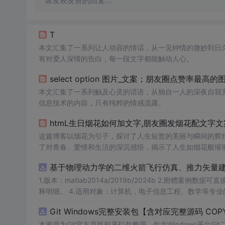
请发表友善的回复…
T
本文汇集了一系列让人动容的情话，从一见钟情的微妙到日
有对爱人深情的告白，每一段文字都能触动人心。
select option 图片_文案；朋友圈点赞率最高的
本文汇集了一系列触及心灵的话语，从独自一人的深夜自我
信息技术的内容，只有纯粹的情感流露。
htmL生日烟花如何加文字,朋友圈发烟花配文字文
这篇博客以烟花为引子，探讨了人生短暂的美丽与瞬间的辉
了对青春、爱情和生活的深沉感悟，揭示了人生如烟花般璀
基于物理动力学的二维火箭飞行仿真、推力矢量建模和闭
1.版本：matlab2014a/2019b/2024b 2.附赠案例数据可直接运行。 3.代码特点：参数化编程、参数可方便更改、代码编程思路清晰、注
释明细。 4.适用对象：计算机，电子信息工程、数学
Git Windows完整安装包【含对应完整源码 COPY
本资源为Git官方原版程序打包整理，包含Windows平台Git二