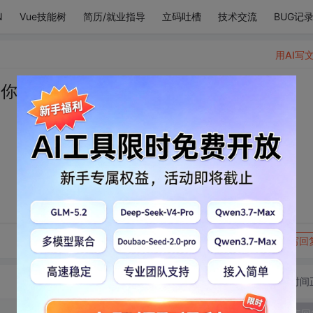
N
Vue技能树
简历/就业指导
立码吐槽
技术交流
BUG记
用AI写
是你
转发到动态
举报
写回
切换为时间