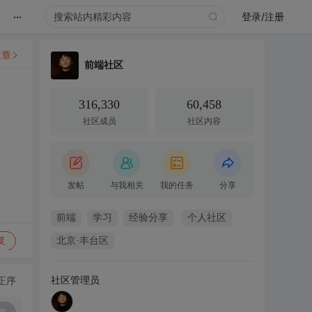
...
录
登录/注册
文章
前端社区
316,330
60,458
社区成员
社区内容
发帖
与我相关
我的任务
分享
前端
学习
经验分享
个人社区
复
北京·丰台区
社区管理员
正序