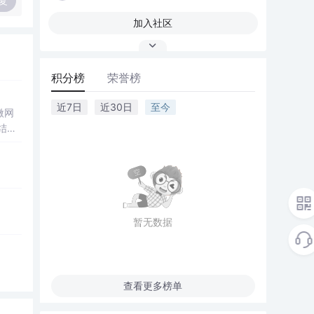
复
加入社区
积分榜
荣誉榜
近7日
近30日
至今
微网
结合
成电
仿真
合
设计
暂无数据
解系统
查看更多榜单