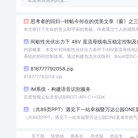
请发表友善的回复…
思考者的回归--转帖今何在的优美文章《窗》之
本文探讨了生命的意义和宇宙的奥秘，作者通过个人的感悟
间歇性光伏出力下 48V 直流母线电压稳定控制及
内容概要：本文针对间歇性光伏出力条件下48V直流母线电
系统的协同控制体系。通过构建包含光伏阵列、Boost型DC
光伏最大功率点跟踪（MPPT）技术和储能系统的双向功率
818777792058.zip
压外环与电流内环双闭环控制策略，确保在光照强度波动、负载
模型，验证了控制策略在多种扰动场景下的有效性与鲁棒性，显
818777792058.zip
人群：具备电力电子、自动控制与新能源系统基础知识的电
IM系统 - 构建语音识别服务
与仿真的工程技术人员。; 使用场景及目标：①用于教学与科研中离网型光伏直流微网系统的建模与仿真分析；②指导实际工程中48V直
流微网的电压稳定控制与储能协调管理方案设计；③为新能源微
百度智能云短语音识别REST-API-C++SDK
议：建议结合Simulink仿真模型同步学习，重点关注M
（共89页PPT）遇见下一站幸福暨万达公园ONE
在不同扰动工况下的响应特性与控制逻辑设计原理。
（共89页PPT）遇见下一站幸福暨万达公园ONE某省市热气
关于我
招贤纳
商务合
寻求报
协议专