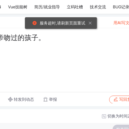
N
Vue技能树
简历/就业指导
立码吐槽
技术交流
BUG记
用AI写
服务超时,请刷新页面重试
帝吻过的孩子。
转发到动态
举报
写回
切换为时间