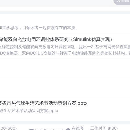
发表回
三
和哲学思考，引领读者一起探索存在的本质。
储能双向充放电闭环调控体系研究（Simulink仿真实现）
压稳定控制及储能双向充放电闭环调控问题，提出一种基于离网光伏直流
-DC变换器、双向DC-DC变换器与锂离子电池储能系统的完整拓扑结构，
调节能力，实现对功率供需失衡的有效抑制。系统采用分层控制架构，集
突变等动态工况下维持母线电压稳定。在Simulink环境中搭建全系统
著提升了微网在无外部电网支撑下的自主运行能力和电能质量水平。; 适
气工程及相关专业研究生、科研人员，以及从事光伏储能系统、直流微网
网中的能量管理与动态响应优化提供理论支持与仿真验证平台。; 阅读建
PPT控制算法、储能双向变换器的双闭环控制结构及其参数整定方法，深入理
某省市热气球生活艺术节活动策划方案.pptx
球生活艺术节活动策划方案.pptx
400-660-
在线客
工作时间 8:30-