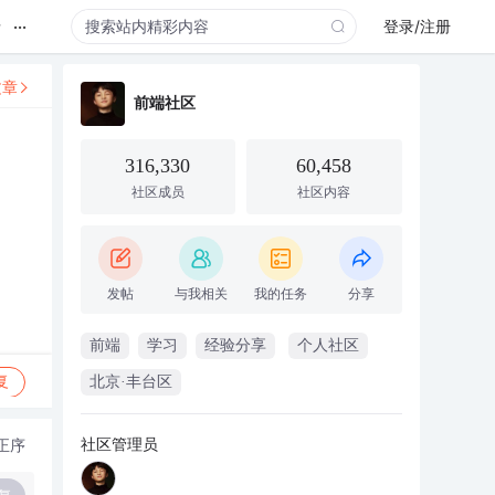
...
录
登录/注册
文章
前端社区
316,330
60,458
社区成员
社区内容
发帖
与我相关
我的任务
分享
前端
学习
经验分享
个人社区
复
北京·丰台区
社区管理员
正序