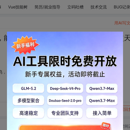
N
Vue技能树
简历/就业指导
立码吐槽
技术交流
BUG记
用AI写
，能留你在此 隐约雷鸣，阴霾天空，即使
鸣，阴霾天空，即使天无雨，我亦留在此
转发到动态
举报
写回
切换为时间