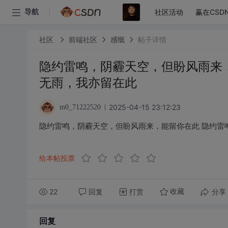
社区活动
赢在CSD
导航
社区
前端社区
感慨
帖子详情
隐约雷鸣，阴霾天空，但盼风雨来
无雨，我亦留在此
2025-04-15 23:12:23
m0_71222520
隐约雷鸣，阴霾天空，但盼风雨来，能留你在此 隐约雷
给本帖投票
22
回复
打赏
分享
收藏
回复