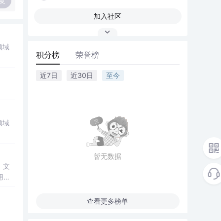
复
加入社区
领域
积分榜
荣誉榜
近7日
近30日
至今
领域
暂无数据
。文
用组
题转
量方
查看更多榜单