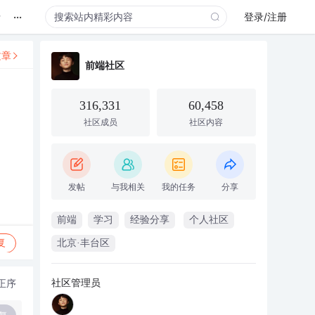
...
录
登录/注册
文章
前端社区
316,331
60,458
社区成员
社区内容
发帖
与我相关
我的任务
分享
前端
学习
经验分享
个人社区
复
北京·丰台区
社区管理员
正序