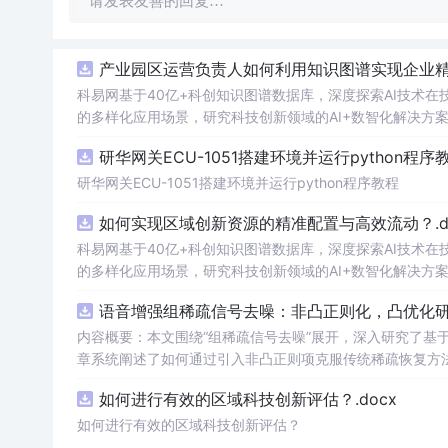
请发表友善的回复…
产业园区运营负责人如何利用知识图谱实现企业精准
科易网基于40亿+科创知识图谱数据库，深度探索AI技术
的多样化应用场景，研究科技创新领域的AI+数智化解决方
研华网关ECU-1051搭建环境并运行python程序
研华网关ECU-1051搭建环境并运行python程序教程
如何实现区域创新资源的精准配置与高效流动？.do
科易网基于40亿+科创知识图谱数据库，深度探索AI技术
的多样化应用场景，研究科技创新领域的AI+数智化解决方
语音增强组稀疏信号去噪：非凸正则化，凸优化研究
内容概要：本文围绕“组稀疏信号去噪”展开，深入研究了基于
章系统阐述了如何通过引入非凸正则项克服传统稀疏恢复方
稀疏建模范式，将信号按子带或时频块进行分组，以更好地
如何进行有效的区域科技创新评估？.docx
化为可通过凸优化技术求解的形式，并设计了高效的求解算
面的显著优势，尤其在强噪声环境下表现出更强的鲁棒性。; 适合人群：具备一定信号处理理论基础和Matlab编程能力的研究生、科研
如何进行有效的区域科技创新评估？
员，以及从事语音增强、音频处理、通信工程等相关领域的技术研发人员。; 使用场景及目标：①应用于语