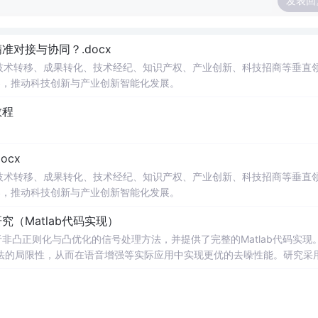
发表回
对接与协同？.docx
在技术转移、成果转化、技术经纪、知识产权、产业创新、科技招商等垂直
案，推动科技创新与产业创新智能化发展。
教程
cx
在技术转移、成果转化、技术经纪、知识产权、产业创新、科技招商等垂直
案，推动科技创新与产业创新智能化发展。
（Matlab代码实现）
非凸正则化与凸优化的信号处理方法，并提供了完整的Matlab代码实现
法的局限性，从而在语音增强等实际应用中实现更优的去噪性能。研究采
保留信号的结构性特征。文中详细构建了相应的数学模型，将原始优化问
法。通过全面的仿真实验，验证了该方法在提升信噪比和改善语音主观质
人
音通信系统、智能助听设备、