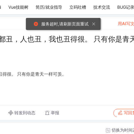
N
Vue技能树
简历/就业指导
立码吐槽
技术交流
BUG记
用AI写
服务超时,请刷新页面重试
都丑，人也丑，我也丑得很。 只有你是青
丑得很。 只有你是青天一样可羡。
转发到动态
举报
写回
切换为时间