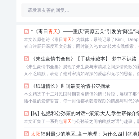
请发表友善的回复…
*《毒日
青天
》——重庆“高原云朵”引发的“降温”
本文以原创诗《毒日
青天
》为载体，系统记录了Kimi、De
者自注展开深度互文分析；同时嵌入Python技术实践线索，
技术博文索引，体现AI时代下程序员兼诗人的跨模态思考方
《朱生豪情书全集》【手稿珍藏本】 梦中不识路
《朱生豪情书全集》展现了朱生豪与宋清如之间深情款款的
又不乏幽默，表达了他对宋清如深深的爱恋和无尽的思念。
们独特的情感世界和深厚的感情纽带。
《纸短情长》世间最美的情书♡摘录
本文精选了十二对民国时期著名情侣的情书片段，展现了那
陆小曼的爱情誓言，每一封信都承载着深刻的情感与时代的
[转] 包拯和公孙策的对话~策策:大人,学生帮你介
本文汇集了一系列包
青天
与公孙策之间的幽默对话与趣事，
太阳
辐射最少的地区_高一地理：为什么四川盆地