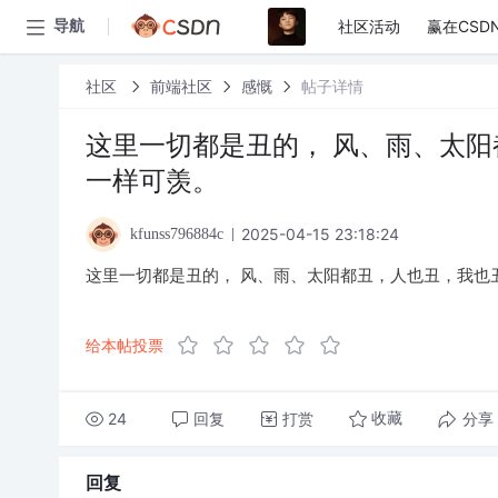
社区活动
赢在CSD
导航
社区
前端社区
感慨
帖子详情
这里一切都是丑的， 风、雨、太阳
一样可羡。
2025-04-15 23:18:24
kfunss796884c
这里一切都是丑的， 风、雨、太阳都丑，人也丑，我也
给本帖投票
24
回复
打赏
分享
收藏
回复