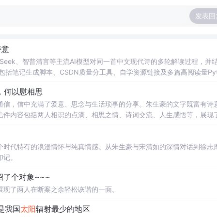
发表回
诗意
epSeek、智普清言等主流AI模型对同一首中文现代诗的多轮解读过程，并
包括笔记生成脚本、CSDN质量分工具、自学资源链接及多篇高阅读量Pyt
式。
，何以慰相思
通信，信中充满了爱意、思念与生活琐事的分享。朱生豪的文字既富有诗
信件内容包括两人相识的点滴、相思之情、诗词交流、人生感悟等，展现
个时代特有的浪漫情怀与纯真情感。从朱生豪与宋清如的深情对话到徐志
印记。
绍了个对象~~~
展现了两人在断案之余轻松诙谐的一面。
是我国
太阳
辐射最少的地区