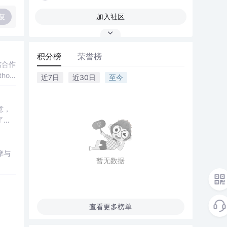
复
加入社区
积分榜
荣誉榜
结合作
hon
近7日
近30日
至今
意，
了他
摩与
暂无数据
查看更多榜单